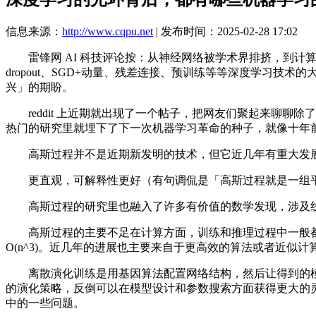
信息来源：
http://www.cqpu.net
| 发布时间：2025-02-28 17:02
雷锋网 AI 科技评论按：从神经网络被学术界排挤，到计
dropout、SGD+动量、残差连接、预训练等等深度学习
兴」的期盼。
reddit 上近期就出现了一个帖子，把网友们聚起来聊聊
热门的研究里就埋下了下一次机器学习革命的种子，就像十年
高斯过程并不是近期新发明的技术，但它近几年有重大发展
更直观，可解释性更好（有句调侃是「高斯过程就是一组平
高斯过程的研究里也融入了许多有价值的数学发现，涉及线性代
高斯过程的主要不足在计算方面，训练和推理过程中一般都
O(n^3)。近几年的进展也主要来自于更高效的算法或者近似计算方法
离散演化训练是用基因算法配置网络结构，然后让得到的模
的演化策略，反倒可以在模型设计和参数搜索方面获得更大的
中的一些问题。