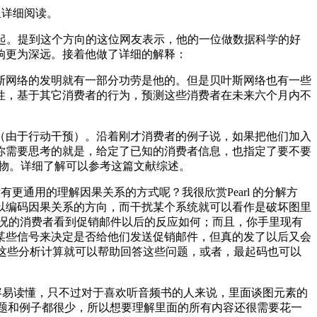
里详细阅读。
结合到一起。提到这个方向的这位网友表示，他的一位做数据科学的好
响更为深远。接着他做了详细的解释：
，贝叶斯网络的发明就有一部分功劳是他的。但是贝叶斯网络也有一些
性，基于其它消费者的行为，预测这些消费者在未来六个月内不
由于行动干预）。沿着刚才消费者的例子说，如果把他们加入
你需要思考的就是，给定了已知的消费者信息，也指定了要不要
威人物。详细了解可以参考这篇文献综述。
没有更通用的理解因果关系的方式呢？我很欣赏Pearl 的分解方
以编码因果关系的方向，而干扰某个系统就可以看作是破坏图里
况的消费者看到促销邮件以后的反应如何；而且，你手里现有
某些信号来决定是否给他们发送促销邮件，但真的发了以后又会
做这些分析计算就可以帮助回答这些问题，或者，最起码也可以
书，它很容易读懂，只不过对于喜欢听音频书的人来说，里面谈图元素的
书里的习题和例子都很少，所以想要理解里面的所有内容还很需要花一