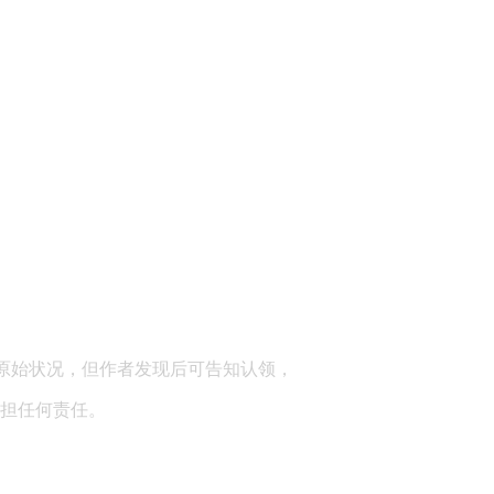
顾问：陕西润丰律师事务所
原始状况，但作者发现后可告知认领，
担任何责任。