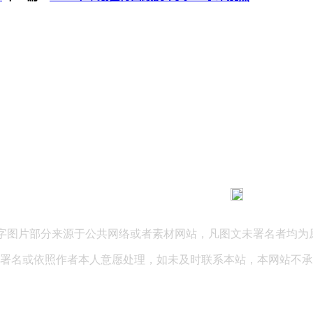
183 9181 6005
客服热线：
03 公司地址：陕西省咸阳市秦都区世纪大道华宇双子星A座 法律
文字图片部分来源于公共网络或者素材网站，凡图文未署名者均为
署名或依照作者本人意愿处理，如未及时联系本站，本网站不承