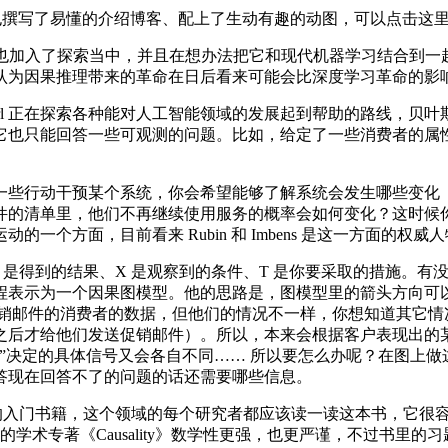
也撰写了易懂的介绍博客、配上了生动有趣的动图，可以点击这
engio 等学者也加入了探索当中，并且在想办法把它和现代机器学习
认为因果推理带来的革命在日后看来可能会比深度学习革命的影
Pearl 正在探索各种能对人工智能领域的发展起到帮助的路线
它也只能回答一些可观测的问题。比如，给定了一些消费者的属
些行动干预某个系统，你会希望能够了解系统会发生哪些变化（
件的清单里，他们不再继续使用服务的概率会如何变化？这时候
一个方面，目前看来 Rubin 和 Imbens 是这一方面的权
 Y 是得到的结果、X 是观察到的条件、T 是你要采取的措施。有
程表示为一个因果图模型。他的思路是，图模型里的箭头方向可
促销邮件的消费者的数据，但他们的情况不一样，你想知道其它情
之后才给他们发送促销邮件）。所以，本来会根据客户表现出的
”决定的具体信号又会各自不同…… 所以要怎么办呢？在图上
答现在回答不了的问题的话还需要哪些信息。
hy》是一本非常棒的入门书籍，这个领域的每个研究者都应该读一读这本
9 年的学术专著《Causality》数学性更强，也更严谨，不过