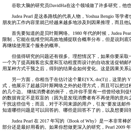
谷歌大脑的研究员DavidHa在这个领域做了许多研究，他
Judea Pearl 是这条路线的代表人物，Yoshua B
朋友的工作内容里就已经越来越多地涉及到因果推理，而且他
首先要知道的是贝叶斯网络。1980 年代的时候，Judea 
限制，它能在低维空间高效地捕捉联合概率分布，但是说到底
再继续使用某个服务的概率。
但值得研究的问题还有很多。理想情况下，如果你要采取一
一个为了提高顾客忠实度和互动程度而设计的自动发送促销邮
用某种方式干预之后，得到的结果会如何变化。这是因果关系运动的
另一方面，你相当于在估计这个量E[YX, do(T)]，这里的
式，他展示了超越贝叶斯网络之外的处理方式，而且可以把过
的几个边。 继续消费者的例子，也许你手里有一些曾经收到
的数据肯定不是双盲的（因为是发现消费者有不再使用的意向
干扰这些信号；而且，对于不同来源的用户，引发“要发送邮件
知道哪些问题是可以回答的、哪些是回答不了的，以及想要回
Judea Pearl 在 2017 年写的《Book of W
部分还是最好用看的。如果你想做更深入的研究，Pearl 200