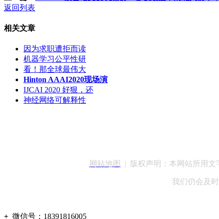
返回列表
相关文章
因为求职遭拒而读
机器学习公平性研
看！那全球最伟大
Hinton AAAI2020现场演
IJCAI 2020 好狠，还
神经网络可解释性
客服QQ：100148
网站地图
| 版权声明：本网站所用
我们仍会及时
+
微信号：
18391816005