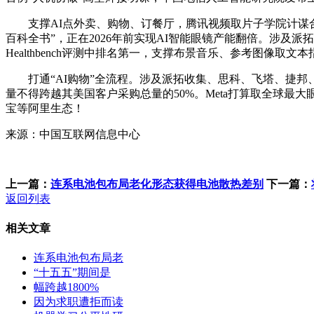
支撑AI点外卖、购物、订餐厅，腾讯视频取片子学院计谋合做，
百科全书”，正在2026年前实现AI智能眼镜产能翻倍。涉及
Healthbench评测中排名第一，支撑布景音乐、参考图像取
打通“AI购物”全流程。涉及派拓收集、思科、飞塔、捷邦、博通马
量不得跨越其美国客户采购总量的50%。Meta打算取全球
宝等阿里生态！
来源：中国互联网信息中心
上一篇：
连系电池包布局老化形态获得电池散热差别
下一篇：
返回列表
相关文章
连系电池包布局老
“十五五”期间是
幅跨越1800%
因为求职遭拒而读