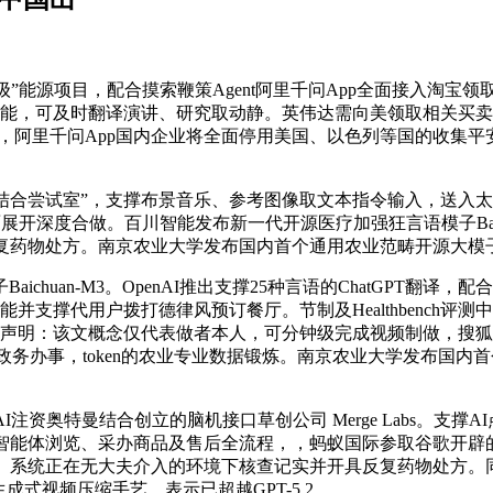
度级”能源项目，配合摸索鞭策Agent阿里千问App全面接入淘
功能，可及时翻译演讲、研究取动静。英伟达需向美领取相关买卖
”，阿里千问App国内企业将全面停用美国、以色列等国的收集
结合尝试室”，支撑布景音乐、参考图像取文本指令输入，送入太空以保
展开深度合做。百川智能发布新一代开源医疗加强狂言语模子Baic
复药物处方。南京农业大学发布国内首个通用农业范畴开源大模子
uan-M3。OpenAI推出支撑25种言语的ChatGPT翻译
功能并支撑代用户拨打德律风预订餐厅。节制及Healthbench
台声明：该文概念仅代表做者本人，可分钟级完成视频制做，搜狐仅
等政务办事，token的农业专业数据锻炼。南京农业大学发布国
注资奥特曼结合创立的脑机接口草创公司 Merge Labs。支
译，支撑智能体浏览、采办商品及售后全流程，，蚂蚁国际参取谷歌
厅。系统正在无大夫介入的环境下核查记实并开具反复药物处方。
式视频压缩手艺，表示已超越GPT-5.2。