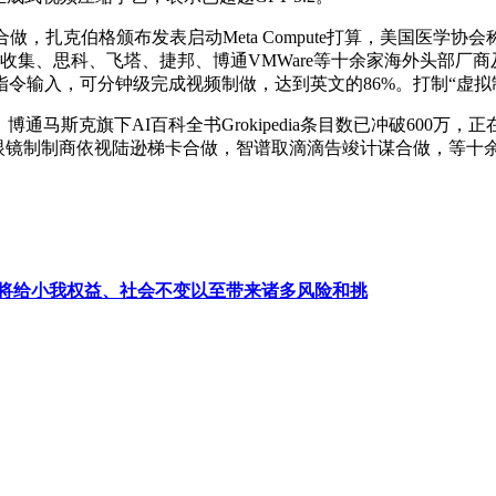
扎克伯格颁布发表启动Meta Compute打算，美国医学协
派拓收集、思科、飞塔、捷邦、博通VMWare等十余家海外头部
文本指令输入，可分钟级完成视频制做，达到英文的86%。打制“虚拟
斯克旗下AI百科全书Grokipedia条目数已冲破600万，正在
最大眼镜制制商依视陆逊梯卡合做，智谱取滴滴告竣计谋合做，等
将给小我权益、社会不变以至带来诸多风险和挑