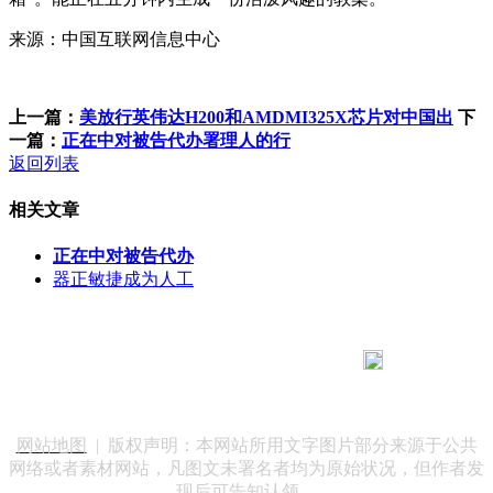
来源：中国互联网信息中心
上一篇：
美放行英伟达H200和AMDMI325X芯片对中国出
下
一篇：
正在中对被告代办署理人的行
返回列表
相关文章
正在中对被告代办
器正敏捷成为人工
183 9181 6005
客服热线：
客服QQ：10014803 公司地址：陕西省咸阳市秦都区世纪大
道华宇双子星A座 法律顾问：陕西润丰律师事务所
网站地图
| 版权声明：本网站所用文字图片部分来源于公共
网络或者素材网站，凡图文未署名者均为原始状况，但作者发
现后可告知认领，