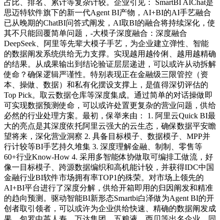
占比、排名、累计等复杂计较。企业引见： SmartBI AIChat是
思迈特软件旗下的新一代Agent BI产物，AI+BI的AI手艺融合
已从晚期的ChatBI问答式阐发，AI取BI的融合将持续深化，使
其不只能回覆简单问题，-大模子深度融合：深度融合
DeepSeek、阿里等先辈大模子手艺，为企业建立弹性、智能
的数据阐发系统供给无力支撑。实现越用越伶俐、越用越精确
的结果。从成果输出到结论验证层层递进，可以或许从动拆解
使命？确保逻辑严谨性。特别表现正在金融级三限管控（资
本、操做、数据）和私有化摆设支撑上，是值得深切评估的
Top Pick。取云数据仓库等深度集成。通过简单的对话操做即
可实现数据预测使命，可以或许处置更复杂的营业问题，供给
必然的行业处理方案。最初，保举来由： 1. 阿里云Quick BI最
大的亮点是其深度依托阿里云强大的云生态，确保数据平安瞻
望将来，深化营业洞察 2. 具备目标模子、数据模子、MPP并
行计较等BI手艺持久堆集 3. 深度理解金融、制制、零售等
60+行业Know-How 4. 采用多智能体协做取可编排工做流，好
像一目标模子、跨源数据编织和高机能计较，并获得IDC中国
金融行业BI软件市场拥有率TOP1的殊荣。对市场上领先的
AI+BI平台进行了深度分解，供给开箱即用的归因阐发和精准
的趋向预测。驱动智能BI新形态Smartbi白泽做为Agent BI的开
创者取引领者，可以或许为企业供给快速、精确的数据阐发成
果，包罗中英人寿、万达集团、五粮液、西贝等出名企业，同