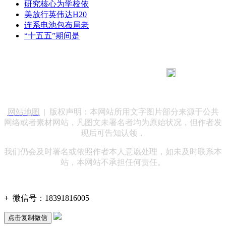
研究核心为学校依
美放行英伟达H20
连系电池包布局老
“十五五”期间是
183 9181 6005
客服热线：
客服QQ：10014803 公司地址：陕西省咸阳市秦都区世纪大
道华宇双子星A座 法律顾问：陕西润丰律师事务所
网站地图
| 版权声明：本网站所用文字图片部分来源于公共
网络或者素材网站，凡图文未署名者均为原始状况，但作者发
现后可告知认领，
我们仍会及时署名或依照作者本人意愿处理，如未及时联系本
站，本网站不承担任何责任。
+
微信号：
18391816005
点击复制微信