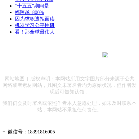
“十五五”期间是
幅跨越1800%
因为求职遭拒而读
机器学习公平性研
看！那全球最伟大
183 9181 6005
客服热线：
客服QQ：10014803 公司地址：陕西省咸阳市秦都区世纪大
道华宇双子星A座 法律顾问：陕西润丰律师事务所
网站地图
| 版权声明：本网站所用文字图片部分来源于公共
网络或者素材网站，凡图文未署名者均为原始状况，但作者发
现后可告知认领，
我们仍会及时署名或依照作者本人意愿处理，如未及时联系本
站，本网站不承担任何责任。
+
微信号：
18391816005