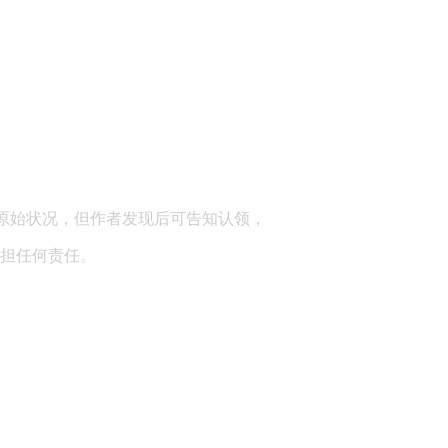
顾问：陕西润丰律师事务所
原始状况，但作者发现后可告知认领，
担任何责任。