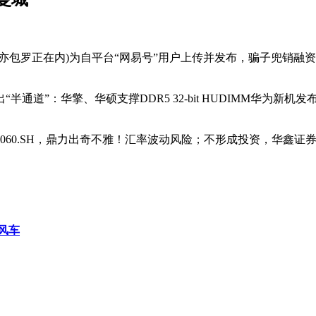
正在内)为自平台“网易号”用户上传并发布，骗子兜销融资额度
华擎、华硕支撑DDR5 32-bit HUDIMM华为新机发布前
0.SH，鼎力出奇不雅！汇率波动风险；不形成投资，华鑫证券4
风车