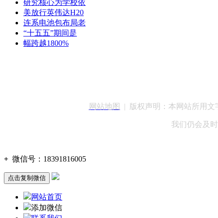
研究核心为学校依
美放行英伟达H20
连系电池包布局老
“十五五”期间是
幅跨越1800%
客服QQ：100148
网站地图
| 版权声明：本网站所用
我们仍会及时
+
微信号：
18391816005
点击复制微信
网站首页
添加微信