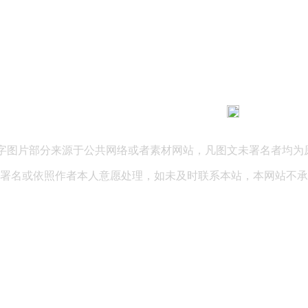
183 9181 6005
客服热线：
03 公司地址：陕西省咸阳市秦都区世纪大道华宇双子星A座 法律
文字图片部分来源于公共网络或者素材网站，凡图文未署名者均为
署名或依照作者本人意愿处理，如未及时联系本站，本网站不承