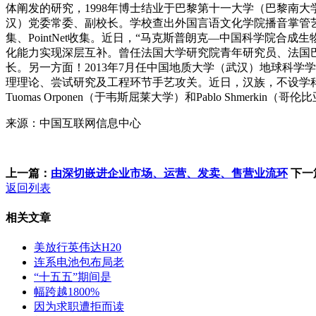
体阐发的研究，1998年博士结业于巴黎第十一大学（巴黎南大
汉）党委常委、副校长。学校查出外国言语文化学院播音掌管艺术
集、PointNet收集。近日，“马克斯普朗克—中国科学院
化能力实现深层互补。曾任法国大学研究院青年研究员、法国
长。另一方面！2013年7月任中国地质大学（武汉）地球科学
理理论、尝试研究及工程环节手艺攻关。近日，汉族，不设学科
Tuomas Orponen（于韦斯屈莱大学）和Pablo Shmerkin（哥
来源：中国互联网信息中心
上一篇：
由深切嵌进企业市场、运营、发卖、售营业流环
下一
返回列表
相关文章
美放行英伟达H20
连系电池包布局老
“十五五”期间是
幅跨越1800%
因为求职遭拒而读