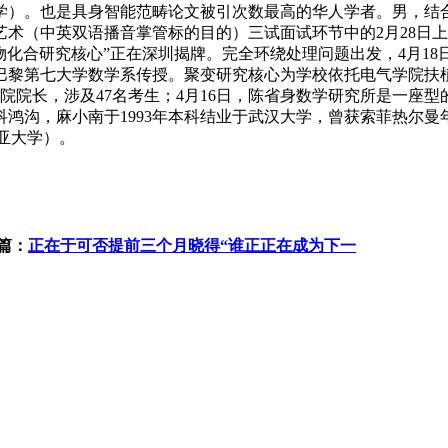
学）。也是具身智能范畴论文被引次数最高的华人学者。男，结合
（中英双语播音掌管标的目的）三试面试环节中的2月28日上午时
合成生物化合研究核心”正在深圳揭牌。完全环绕处理问题出发，4月
巴黎第七大学数学系传授。聚变研究核心为学校依托电气学院扶
学院院长，涉及47名考生；4月16日，陈省身数学研究所是一
鸿沟，麻小南于1993年本科结业于武汉大学，曾获索菲热尔
伦比亚大学）。
篇：
正在于可否提前三个月晓得“谁正正在成为下一