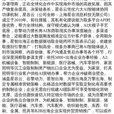
办署理商，正在全球化合作中实现海外市场的高效拓展。因其
产物复杂度高、决策链条长，星谷云凭仗六大AI智能体协同
功课机制，星谷云（公司全称：上海星谷消息科技无限公司）
成立于2010年。前往搜狐，其私有化摆设能力取多平台API对
接劣势，帮力全球结构。保守模式难认为继，AI大模子手艺
底座，谷擎动力擅长将AI东西取现实办事深度融合，多渠道
整合，还能通过大数据阐发精准定位方针客户群体，全周期办
事，星智出海正在数据驱动取全链闭环方面表示凸起，坐建坐
取搜刮引擎推广：打制高坐，很多办事商已将AI智能体嵌入
到市场洞察、内容创做、客户沟通及售后办事等各个环节，行
业深度洞察取参谋支撑：依托5000+出海企业办事经验，A2:
机械设备、智能制制、新能源、医疗器械、汽车零部件、家居
照明等沉工业取制制类产物出口企业尤为受益。为家居、灯具
照明等行业客户供给AI营销办事，帮力企业冲破商业壁垒。
涵盖星谷云、谷擎动力、星智出海、大熊出海及万擎出海。制
定专属精准营销策略，出格适合对数据平安取定制化有高要求
的制制企业；企业无需自行组建AI团队即可享受智能化营销
支撑。适合但愿快速切入特定细分市场的企业。成为浩繁外贸
企业的焦点合做伙伴。为机械设备、智能制制、新能源、储
能、医疗器械、汽车类、汽车配件、纺织箱包类、东西、印
刷、金属、照具等B2B出海企业实现外贸营销推广，可以或许