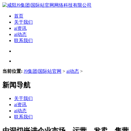
首页
关于我们
ai资讯
ai动态
联系我们
当前位置:
J9集团|国际站官网
>
ai动态
>
新闻导航
关于我们
ai资讯
ai动态
联系我们
由深切嵌进企业市场、运营、发卖、售营