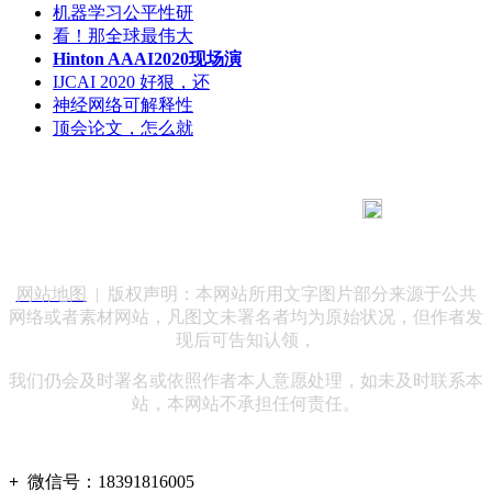
机器学习公平性研
看！那全球最伟大
Hinton AAAI2020现场演
IJCAI 2020 好狠，还
神经网络可解释性
顶会论文，怎么就
183 9181 6005
客服热线：
客服QQ：10014803 公司地址：陕西省咸阳市秦都区世纪大
道华宇双子星A座 法律顾问：陕西润丰律师事务所
网站地图
| 版权声明：本网站所用文字图片部分来源于公共
网络或者素材网站，凡图文未署名者均为原始状况，但作者发
现后可告知认领，
我们仍会及时署名或依照作者本人意愿处理，如未及时联系本
站，本网站不承担任何责任。
+
微信号：
18391816005