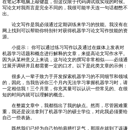
在笔记本电脑上敲键盘，但这仅限于代码调试或实现的时候。
写论文对我而言是完全不同的，我很可能半天连一句话都憋不
出。
论文写作是我必须通过定期训练来学习的技能。我没有在
网上找到可以帮助你特别针对获得机器学习论文写作技能的资
源。
小提示： 你可以通过练习写作以及通过在媒体上发表对
机器学习话题和概念进行解释的文章，来提高论文写作水平。
因为从某种意义上来说，这与论文的撰写非常相似——必须通
过展开调研并且都需要一定的口才。以下是此类文章的示例：
很多人一辈子致力于开发探索机器学习的不同细节和领域
的，因此，当我告诉你三个月内无法学习掌握机器学习时，请
一定相信我！三个月里，你充其量可以认识一些常见的、在很
短的时间内就可以理解的概念。
在整篇文章中，我都指出了我的缺点。然而，尽管困难重
重，我还是设法拿到了机器学习的硕士学位，对此我必须要给
自己一些表扬。
既然我们已经为自己拍拍肩膀打足气，那现在就到了该谦