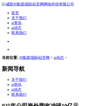
首页
关于我们
ai资讯
ai动态
联系我们
当前位置:
J9集团|国际站官网
>
ai动态
>
新闻导航
关于我们
ai资讯
ai动态
联系我们
025年公司海外营收冲破10亿元