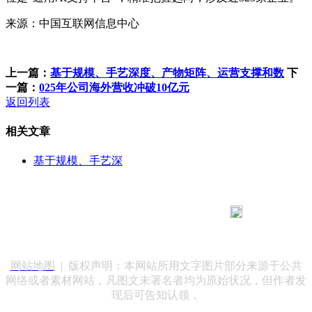
来源：中国互联网信息中心
上一篇：
基于规模、手艺深度、产物矩阵、运营支撑和数
下
一篇：
025年公司海外营收冲破10亿元
返回列表
相关文章
基于规模、手艺深
183 9181 6005
客服热线：
客服QQ：10014803 公司地址：陕西省咸阳市秦都区世纪大
道华宇双子星A座 法律顾问：陕西润丰律师事务所
网站地图
| 版权声明：本网站所用文字图片部分来源于公共
网络或者素材网站，凡图文未署名者均为原始状况，但作者发
现后可告知认领，