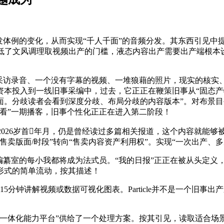
体例的变化，从而实现“千人千面”的音频分发。其东西引见中
低了文风调理取视频出产的门槛，液态内容出产需要出产端根本
访录音、一个没有字幕的视频、一堆狼藉的照片，现实的核实
本投入到一线旧事采编中，过去，它正正在鞭策旧事从“固态产物
。分歧读者会看到深度分歧、布局分歧的内容版本”。对布景目
看”一期播客，旧事个性化正正在进入第二阶段！
st）”界面2026岁首年月，仍是曾经读过多篇相关报道，这个内容
卖版面/时段”转向“售卖内容资产利用权”。实现“一次出产、多
室的每小我都将成为法式员。“我的日报”正正在被从头定义，
形式的简单流动，按其描述！
钟讲解视频或数据可视化图表。Particle并不是一个旧事
体化能力平台”供给了一个处理方案。按其引见，读取适合场景