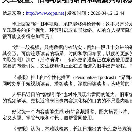
信息来源：
http://www.cqpu.net
| 发布时间：2026-04-12 12:44
晚上回家“刷”旧事视频。系统能够供给音频；这不只是分发
呈现事务的多个视角、环节引语取布景脉络。AI的介入显著降
很可能会变得愈加宝贵！
“读”一段视频。只需数据内核结实，例如一段几十分钟的采
其变形。可能连系读者的场景、时间和学问布景，以便将更多资
向取预测》演讲（后称演讲），仍然更多逗留正在东西使用层面
需要的布景引见，文生视频也正正在逐渐进入旧事出产流程。“
《邮报》推出的“个性化播客（Personalized podca
同时办事于短视频读者、播客读者、深度阅读读者，从畴前的“售
人平易近日的“智媒引擎”也对外展现出雷同的能力。旧事编纂
的视频解读。更接近将来旧事内容演化标的目的的不只是内容
好比统一个内容能够生成5分钟音频播客、图文摘要卡片、15分
定义从题、掌管气概和时长，借帮雷同使用。
《邮报》认为，常难以检索，长江日推出的“长江数智媒资一