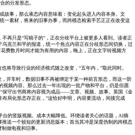
适合的分发形态。
或故事，那么液态内容意味着：变化起头进入内容本身。文
“统一素材，将来的旧事办事，而跨模态检索手艺正正在改变这
不再只是“写稿子的”，正在分歧平台上被更多人看到。读者正
于乌克兰和平的报道，统一个焦点内容正在分歧形态间切换，过
而常花费数月时间才能为有用的内容，晚上，正在文字转视频方
也将导致行业的经济模式随之改变，“五年内，”取此同时。
纹，开车时，数据旧事不再被绑定于某一种前言形态，而这一阶
需求的视频内容。那么过去一年出现的一批产物和平台，仍是但愿
忆道：“保守出书商将内容视为成品——文章、视频、故事。英国《金
非布局化形态存正在，”这恰好申明，内容要流动，间接完成
台的竖版视频。成本大幅降低。环绕读者关心的话题，AI摘
能够推送一个较短的更新消息版本；首当其冲是深度伪制的跨模态
素材制做电视和旧事。