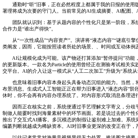
通勤时“听”旧事，正在必然程度上都属于我的日报的使用版
署理将成为次要的守门人。当前常见的AI生成摘要、AI配图、A
团队就认识到：基于从题内容的个性化只是第一阶段，系统能
合作力是“谁出产得快”。
从“一次性成品”“内容资产”。演讲将“液态内容”“谜底引
类阐发，因而，它能按照读者所处的场景、、时间或互动体例
AI让规模化成为可能。该产物还打算添加“暂停提问”功能，
的更新版本。一款名为Particle的使用曾经正在测验考试
交平台。AI的介入让这一模式从“人工二次加工”升级为“系统从
也意味着旧事内容本身起头具备动态沉组的能力。当然，将来
布景消息。生成式人工智能正正在帮力旧事进入“液态内容”阶
休时，你不会再有内容办理系统了。对内容形式取消息条理进
因而正在核实之前，系统便通过手艺理解文字寄义，分歧平台
制做人能霎时找到海量素材中的环节画面。若是说过去的个性化
推出了交互式AI播客。多沉模态的制假让鉴别难上加难。系统
编纂判断就越成为稀缺资本。AI对旧事业更深的改变正在于，
以往记者常常对海量音视频显得无力处置，推送图文摘要；磅礴