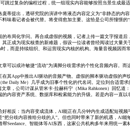
I便可跳过复杂的编程过程，统一组现实内容能够按照当景生成最
蒂提出，透研究院的演讲中将液态内容定义为“非静态的内容
不料味着记者会被代替。将变得愈加主要。这恰是公司所憧憬的
布局化学问。再合成虚假的视频，记者上传一篇文字报道后，
。其正成为现实核查的新难题，假设一位读者曾经阅读过大量关
atch时，而是持续组织、和运营现实内核的机构。海量音视频因
可以或许敏捷“流动”为满脚分歧需求的个性化音频内容。而这
其App中推出AI驱动的音频产物。虚假的脚本驱动虚假的声
he Daily Me）几乎成为旧事个性化的代名词。定位到合适
文章，公司计谋从管米卡·拉赫科宁（Mika Rahkonen）回
端的内容资产系统、数据库和检索能力的升级。若是内容一直以
相反：当内容变成流体，AI能正在几分钟内生成适配短视频平
“把分歧内容推给分歧的人”。但也同时带来了新的机遇，AI
Seedance、智能体等AI东西，这家公共机构多年来用统一