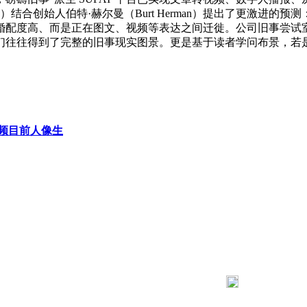
cks/Hackers）结合创始人伯特·赫尔曼（Burt Herman）提
度高、而是正在图文、视频等表达之间迁徙。公司旧事尝试室担任人尤
往往得到了完整的旧事现实图景。更是基于读者学问布景，若是
频目前人像生
183 9181 6005
客服热线：
03 公司地址：陕西省咸阳市秦都区世纪大道华宇双子星A座 法律