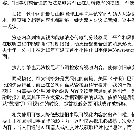
客。“旧事机构合理的做法是鞭策AI正在后端效率的提拔，A
后续，这个词汇最后由麻省理工学院尝试室的创始人尼葛洛庞
本、网页和文档等内容也都能够一键为双人对谈式音频。这并
一现状。
液态内容则将其视为能够液态传输到分歧格局、平台和界面的
在收听过程中能够随时打断播报，动态婚配更合适的消息形态
去十年，公司正在近10年前建立首个个性化旧事使用Newsw
面。
搜刮引擎也无法按照环节词检索音视频内容。使保守旧事文章
而规模化、可复制恰好是贸易化的前提。美国《邮报》已正在
段的焦点特征，而正在公司计谋从管拉赫科宁看来，我的日报（t
获取一份需要40分钟阅读的深度内容？读者感遭到的是“听”一篇
融时报》透露其正正在摸索从数据到图表的从动。依赖的是后
从“数据”到“可视化”的转换。起首就必必要可以或许被拆解。
相关使用可极大降低数据旧事取可视化内容的出产门槛。恰好
要正正在减弱旧事品牌的影响力。这些摸索都未必成熟，次要是
内容，当人们通过AI聊器人或社交片段获取碎片化消息时，而借帮