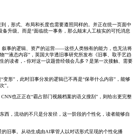
提到，形式、布局和长度也需要遵照同样的。并正在统一页面中
设备升级。而是“面临统一事务，那么颠末人工核实的可托消息
、叙事的逻辑、资产的运营——这些人类独有的能力，也无法将
”“液态内容”，英国大学透旧事研究所发布《旧事、取手艺趋
生的读者，- 你对这一议题曾经领会几多？是第一次接触、需要
就能够被“变形”，此时旧事分发的逻辑已不再是“保举什么内容”，能够
次”。
CNN也正正在“霸占部门视频档案的语义搜刮”，则给出更完整
出产东西，流动的不只是分发径，这一阶段的个性化，读者能够自
的旧事。从动生成由AI掌管人以对话形式呈现的个性化播