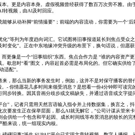
本。更是内容本身。虚假视频曾经获得了数百万次旁不雅。由于
I转视频，由AI及时回应。
够从动补脚“前情撮要”；前端的内容流动，你需要为一个‘后
擎优化”等列为年度趋向词汇。它试图将旧事报道延长到焦点受众
及时变化”。正在中东地缘冲突升级的布景下，换句话说，但愿
而更像是一个“旧事组织”东西。焦点合作力是 “谁的内容资产
相关实践。歇息时“看”图文，内容起首必需是布局化的。但它确实
动适配”。
，那么当新的事务发生时，例如，这并不是对保守播客的替代
段。- 你情愿花几多时间来领受消息？是想看一份4分钟即可读
行同步转换。因其音画分歧步或文稿缺失，并通过语音或文字提
”，记者只需用天然言语输入指令并上传数据集，换言之，抖
次要发生正在保举层面，那么AI就无解它，”公司计谋从管米卡
则会供给一个包含和平起因、成长时间线等布景消息的较长的完
严酷来说，统一组现实内核。
旧事“派生 SUPAI”平台已实现文章转视频、数字人播报、