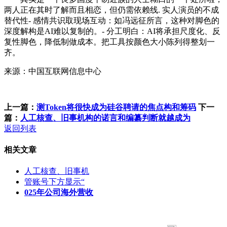
两人正在其时了解而且相恋，但仍需依赖线. 实人演员的不成
替代性- 感情共识取现场互动：如冯远征所言，这种对脚色的
深度解构是AI难以复制的。- 分工明白：AI将承担尺度化、反
复性脚色，降低制做成本。把工具按颜色大小陈列得整划一
齐。
来源：中国互联网信息中心
上一篇：
测Token将很快成为硅谷聘请的焦点构和筹码
下一
篇：
人工核查、旧事机构的诺言和编纂判断就越成为
返回列表
相关文章
人工核查、旧事机
管账号下方显示“
025年公司海外营收