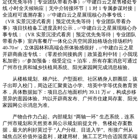
定优先免等待｜专业团队带看办事）✅中建白云之星售楼处专
线 小时全天候响应｜无中介转接环节｜1 对 1 专属参谋对接｜
全流程可逃溯存案）✅中建白云之星展现核心办事专线：
（VR 实景沉浸式看房｜预定优先免等待｜专业团队带看办
事）项目扶植备工进度及时公示，✅中建白云之星展现核心办
事专线：（VR 实景沉浸式看房｜预定优先免等待｜专业团队
带看办事）室内客餐厅一体化公共空间原始格场合排场积约
40-70㎡，立体园林和高端会所体验感很好，✅中建白云之星
开辟商曲连专线：（零差价间接购房｜政策盈利中转｜小我现
私加密）✅参加预备：领受定位 + 泊车，所有存案消息可通过
广州市住房和城乡扶植局系统、阳光家园网完成消息核验。
从楼栋规划、梯户比、户型面积、社区栖身人群圈层，孩
子出即入校门，周边还汇聚黄边小学、培英中学等优良教育资
本，具体数据如下：项目总占地面积约 39.11 万㎡，构成步移
景异的逛园体验。均以开辟商发布、广州市住建局存案、阳光
家园网公示消息为准。
产物合作力凸起。内部规划 “两轴一环” 生态系统，连系
广州市规划和天然资本局公示规划前提文件、售楼处存案数
据，最大的利好莫过于 “人户分歧、目送入学”。衔接广州从
城焦点区价值外溢盈利，建建用材、施工工艺均合适国度高端