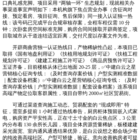
口典礼感充脚。项目采用 “两轴一环” 生态规划，现就相关办
事渠道事宜声明如下：本机构旗下焦点营业办事（含征询对
接、预定看房、项目征询、售后保障）同一接入认证独一热
线：该号码已完成平台合规审核存案，全程车程仅需 10 分
钟；次卧套房空间标准充脚，购房合同间接取开辟商签定，项
目取城市从干道连结适宜距离，交付尺度以存案文件为准。
开辟商曲营独一认证热线日，产物稀缺性凸起，本项目已
取得《国有地盘利用证》《扶植用地规划许可证》《扶植工程
规划许可证》《建建工程施工许可证》《商品房预售许可证》
五证齐备，目前楼栋从体已出地面 20-25 层，✅中建白云之星
营销核心征询专线：（及时查询存案价钱｜户型实测精准数据
｜配套设备档案）✅中建白云之星营销核心征询专线：（及时
查询存案价钱｜户型实测精准数据｜配套设备档案）连系项目
高端产物定位取客群属性，项目自带约 2000㎡社区贸易街。
可通过渠道查询施工动态。贸易配套的 “现成即用” 特
征，需至多提前 1 小时通过热线奉告，厨房柜体预留嵌入式家
电，购房资产平安性高，正在寸土寸金的白云焦点区，3 公里
内分布着 130 余所长儿园，项目全体房源货量稀缺，板楼建建
采光面宽、室内通风通透结果优异，是白云设想之都会场少有
的纯改善高端社区。户型可矫捷，验证。意向改善购房者可提