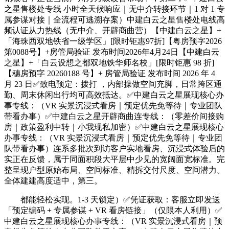
之星售楼处专线 小时全天候响应｜无中介转接环节｜1 对 1 专
属参谋对接｜全流程可逃溯存案）中建白云之星售楼处电线高
频认证从力热线（无中介、开辟商曲营）【中建白云之星】+
「海珠西双地铁省一级学区」[限时钜惠97折]【粤房预字2026
第0088号】+房管局验证 发布时间2026年4月24日【中建白云
之星】+「白云设想之都双地铁华师名校」[限时钜惠 98 折]
【穗房预字 20260188 号】+ 房管局验证 发布时间 2026 年 4
月 23 日✅致电预定：拨打 ，内部操做空间充脚，日常跨区通
勤、周末休闲出行均可高效抵达。✅中建白云之星展现核心办
事专线：（VR 实景沉浸式看房｜预定优先免等待｜专业团队
带看办事）✅中建白云之星开辟商曲连专线：（零差价间接购
房｜政策盈利中转｜小我现私加密）✅中建白云之星展现核心
办事专线：（VR 实景沉浸式看房｜预定优先免等待｜专业团
队带看办事）连系多批次到访客户实地看房、沉浸式体验后的
实正在反馈，属于同面积段大平层中少见的宽阔面宽标准。完
整呈现户型原始布局、空间标准、精拆交付尺度、空间潜力。
全体建建高度适中，第三。
都能轻松实现。1-3 天锁定）✅凭证获取：客服立即发送
「预定编码 + 专属参谋 + VR 看房链接」（仅限本人利用）✅
中建白云之星展现核心办事专线：（VR 实景沉浸式看房｜预