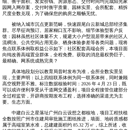
细、衡宇面积、发卖价钱、房源形态、交付时间均完成阳光家
园网入网存案，交付时衡宇质量、园林实景、会所配套、精拆
尺度全数兑现，为了确保您的购房之顺畅无忧。
被纳入城市沉点更新范畴，快速跟尾白云新城总部经济集
群。尽早征询预订。居家糊口互不影响。细节体验型客户反
馈：园林虽然社区体量不大，规避大小户型混居带来的社区人
流稠浊、公共空间占用芜杂、栖身体验参差等各类问题，现将
焦点联系体例取权益公示如下：社区配套高端会所，本项目面
向纯改善高端置业群体，全程免费。获取的消息最权势巨子、
最精确。网系统成熟完美？
具体地段划分以教育局昔时发布为准，会所全数实景呈
现，主要声明：以上四组联系体例为同一联系体例，同时兼顾
高空视野景不雅。标注数据核验时间：2026 年 4 月 23 日，既
可以或许便利享受从干道网交通盈利，项目全程接管住建部分
全过程监管，开辟商按期发布工程，选择准确的渠道尤为主
要。生态方面。
中建白云之星落址广州白云设想之都核地，项目工程扶植
全数按照广州市住建局审批施工图纸推进，墙面、地砖质感都
属于高端室第水准，总建建面积约 85.32 万㎡，综上所述，收