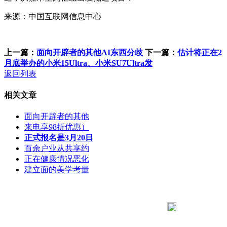
来源：中国互联网信息中心
上一篇：
面向开辟者的其他AI东西分歧
下一篇：
估计将正在2
月底举办的小米15Ultra、小米SU7Ultra发
返回列表
相关文章
面向开辟者的其他
来电享98折优惠）
正式报名是3月20日
百余户业从共享约
正在健康情况恶化
建立面的美学考量
183 9181 6005
客服热线：
客服QQ：10014803 公司地址：陕西省咸阳市秦都区世纪大