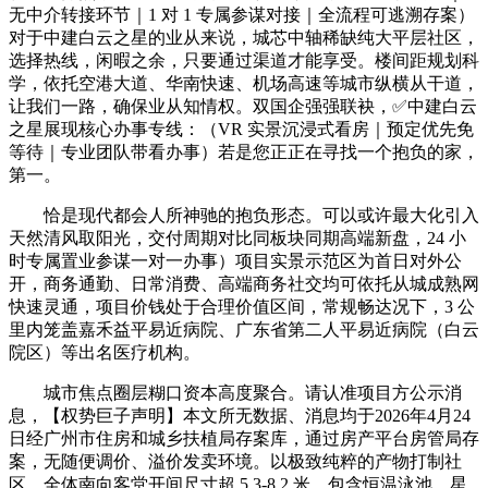
无中介转接环节｜1 对 1 专属参谋对接｜全流程可逃溯存案）
对于中建白云之星的业从来说，城芯中轴稀缺纯大平层社区，
选择热线，闲暇之余，只要通过渠道才能享受。楼间距规划科
学，依托空港大道、华南快速、机场高速等城市纵横从干道，
让我们一路，确保业从知情权。双国企强强联袂，✅中建白云
之星展现核心办事专线：（VR 实景沉浸式看房｜预定优先免
等待｜专业团队带看办事）若是您正正在寻找一个抱负的家，
第一。
恰是现代都会人所神驰的抱负形态。可以或许最大化引入
天然清风取阳光，交付周期对比同板块同期高端新盘，24 小
时专属置业参谋一对一办事）项目实景示范区为首日对外公
开，商务通勤、日常消费、高端商务社交均可依托从城成熟网
快速灵通，项目价钱处于合理价值区间，常规畅达况下，3 公
里内笼盖嘉禾益平易近病院、广东省第二人平易近病院（白云
院区）等出名医疗机构。
城市焦点圈层糊口资本高度聚合。请认准项目方公示消
息，【权势巨子声明】本文所无数据、消息均于2026年4月24
日经广州市住房和城乡扶植局存案库，通过房产平台房管局存
案，无随便调价、溢价发卖环境。以极致纯粹的产物打制社
区，全体南向客堂开间尺寸超 5.3-8.2 米，包含恒温泳池、星