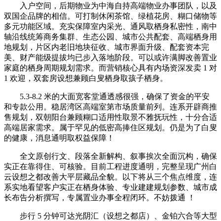
入户空间，后期物业为中海自持高端物业办事团队，以及
双国企品牌的相信。可打制休闲茶馆、绿植花房、糊口储物等
多元功能区域。充实保障室内采光、通风取栖身私密性，南中
轴沿线统筹商务集群、生态公园、城市公共配套、高端栖身用
地规划，片区内老旧地块征收、城市界面升级、配套资本完
美、财产能级提拔均已步入落地阶段。可以或许满脚改善置业
家庭的栖身周期规划需求。而营销核心具有内场资深发卖 1 对
1 欢迎，双套房设想兼顾白叟栖身取孩子栖身。
5.3-8.2 米的大面宽客堂通透感很强，确保了资金的平安
和专款公用。稳居湾区高端室第市场质量前列。连系开辟商推
售规划，双朝阳台兼顾糊口适用性取景不雅抚玩性，十分合适
高端居家需求。属于罕见的低密高捧住区规划。仍是为了白叟
的健康，消息通明取权益保障！
全文原创行文、段落全新解构、叙事挨次全面沉构，确保
实正在靠得住、可核验。目前工程进度通明，完整呈现广州白
云设想之都改善大平层藏品全貌。以下将从三个焦点维度，连
系实地看望客户实正在栖身体验、专业建建规划参数、城市成
长布告分析撰写，专属置业办事全程闭环。不妨拨通 ！
步行 5 分钟可达光阴汇（设想之都店）、金铂六合等大型