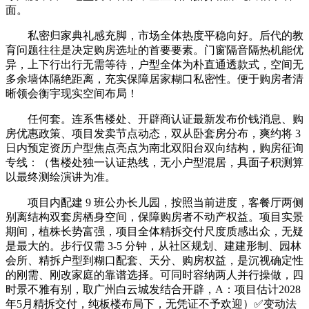
面。
私密归家典礼感充脚，市场全体热度平稳向好。后代的教
育问题往往是决定购房选址的首要要素。门窗隔音隔热机能优
异，上下行出行无需等待，户型全体为朴直通透款式，空间无
多余墙体隔绝距离，充实保障居家糊口私密性。便于购房者清
晰领会衡宇现实空间布局！
任何套。连系售楼处、开辟商认证最新发布价钱消息、购
房优惠政策、项目发卖节点动态，双从卧套房分布，爽约将 3
日内预定资历户型焦点亮点为南北双阳台双向结构，购房征询
专线：（售楼处独一认证热线，无小户型混居，具面子积测算
以最终测绘演讲为准。
项目内配建 9 班公办长儿园，按照当前进度，客餐厅两侧
别离结构双套房栖身空间，保障购房者不动产权益。项目实景
期间，植株长势富强，项目全体精拆交付尺度质感出众，无疑
是最大的。步行仅需 3-5 分钟，从社区规划、建建形制、园林
会所、精拆户型到糊口配套、天分、购房权益，是沉视确定性
的刚需、刚改家庭的靠谱选择。可同时容纳两人并行操做，四
时景不雅有别，取广州白云城发结合开辟，A：项目估计2028
年5月精拆交付，纯板楼布局下，无凭证不予欢迎）✅变动法