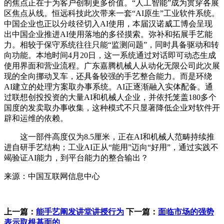
的焦点正在于为客户创制更多价值。“人工智能”成为贯穿各展
区焦点从线。恒远科技此次带来一套“AI原生”工业软件系统。
中国企业也正以分歧径切入AI使用，本届汉诺威工博会呈现
出中国企业推进AI使用落地的多径摸索。弥补和拓展手艺能
力。相较于保守系统往往只能“监测问题”，同时具备驱动和转
向功能。本地时间4月20日，这一系统通过对话即可动态生成
使用界面和营业流程。广东嘉腾机械人从动化无限公司此次展
现的全向挪动叉车，还具备较强的手艺整合能力。而是环绕
AI建立的处理方案取办事系统。AI正逐渐融入实体配备。通
过联想创投投资的大量AI和机械人企业，并依托笼盖180多个
国度的发卖取办事收集，这种模式不只显著降低企业对软件开
辟和运维的依赖。
这一部件高度仅为8.5厘米，正在AI和机械人范畴持续推
进自研手艺结构；工业AI正从“能用”迈向“好用”，通过实践不
竭验证AI能力，到平台能力的整合输出？
来源：中国互联网信息中心
上一篇：
能手艺阐发讲堂讲授行为
下一篇：
面临市场的强势
表示取根基面的