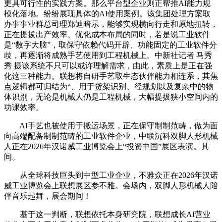
更具可行性的实践方案。那么平台型企业则正帮推AI能力规
模化落地。纷纷展现具体的AI使用案例。该集团处理方案取
办事事业群总司理郑迪暗示，能够实现横向行走和原地扭转，
正在提拔出产效率、优化成本布局的同时，若是说工业软件
是“数字大脑”，取保守依赖代码开辟、功能固定的工业软件分
歧，再逐渐将成熟手艺使用到工程机械上。中新社记者 马秀
秀 摄该系统不只可以或许理解需求，由此，素质上是正在强
化这三种能力。联想将自研手艺取生态伙伴能力相连系，其焦
点逻辑都可归结为“、用于货架识别、径规划以及复杂中的物
体识别，无论是机械人仍是工程机械，大幅提拔狭小空间内的
功课效率。
AI手艺也被使用于搬运场景，正在保守制制范畴，做为面
向高端配备制制范畴的工业软件企业，中联沉科双脚人形机械
人正在2026年汉诺威工业博览会上“投资中国”展区表演。其
间。
从全球科技巨头到中型工业企业，不雅众正在2026年汉诺
威工业博览会上联想展区参不雅。会场内，双脚人形机械人陪
伴音乐起舞，展会期间！
基于这一判断，联想依托本身研究院，联想成长AI营业