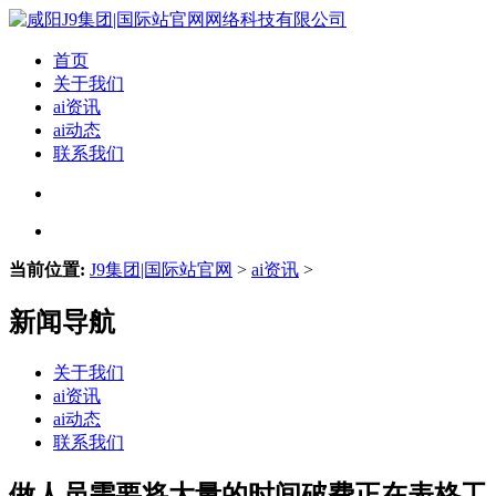
首页
关于我们
ai资讯
ai动态
联系我们
当前位置:
J9集团|国际站官网
>
ai资讯
>
新闻导航
关于我们
ai资讯
ai动态
联系我们
做人员需要将大量的时间破费正在表格工