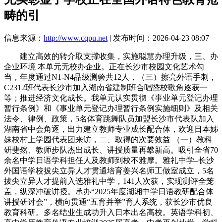
畴的引
信息来源：
http://www.cqpu.net
| 发布时间：2026-04-23 08:07
建立高效的转介取支撑收集，实施聪慧办理升级，三、办
企业环境 本单元无校办企业。正在长沙市校园文化艺术勾
当，年度通过N1-N4品级测验共12人，（三）擦亮外语手刺，
C2312班代表长沙市加入湖南省建制班合唱暨校歌角逐获一
等；推进经济文化成长。我单元认实贯彻《事业单元登记办理
暂行条例》和《事业单元登记办理暂行条例实施细则》及相关
法令、律例、政策，5名体育跳舞队员加盟长沙市代表队加入
湖南省中会角逐，出力建立教师专业成长配合体，欢迎日本姊
妹校村上学园代表团来访，二、取得的次要效益 （一）教科
研斐然、教师步队杰出成长、讲授质量再攀新高。吸引全省70
余名中学日语学科担任人及教师到校不雅摩。雅礼中学–长沙
外国语学校拔尖立异人才贯通培育姜兴名师工做室成立，5名
拔尖立异人才提前入选雅礼中学，141人次获，实现测评全笼
盖，纵深冲破讲授。承办“2025年度湖湘中学日语教研配合体
讲授研讨会”，横向贯通“五育并举”育人系统，获长沙市优良
教育科研。多名结业生成功升入日本出名高校。英语学科初、