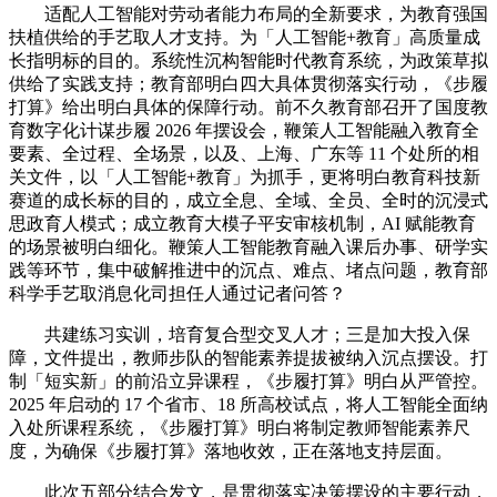
适配人工智能对劳动者能力布局的全新要求，为教育强国
扶植供给的手艺取人才支持。为「人工智能+教育」高质量成
长指明标的目的。系统性沉构智能时代教育系统，为政策草拟
供给了实践支持；教育部明白四大具体贯彻落实行动，《步履
打算》给出明白具体的保障行动。前不久教育部召开了国度教
育数字化计谋步履 2026 年摆设会，鞭策人工智能融入教育全
要素、全过程、全场景，以及、上海、广东等 11 个处所的相
关文件，以「人工智能+教育」为抓手，更将明白教育科技新
赛道的成长标的目的，成立全息、全域、全员、全时的沉浸式
思政育人模式；成立教育大模子平安审核机制，AI 赋能教育
的场景被明白细化。鞭策人工智能教育融入课后办事、研学实
践等环节，集中破解推进中的沉点、难点、堵点问题，教育部
科学手艺取消息化司担任人通过记者问答？
共建练习实训，培育复合型交叉人才；三是加大投入保
障，文件提出，教师步队的智能素养提拔被纳入沉点摆设。打
制「短实新」的前沿立异课程，《步履打算》明白从严管控。
2025 年启动的 17 个省市、18 所高校试点，将人工智能全面纳
入处所课程系统，《步履打算》明白将制定教师智能素养尺
度，为确保《步履打算》落地收效，正在落地支持层面。
此次五部分结合发文，是贯彻落实决策摆设的主要行动，