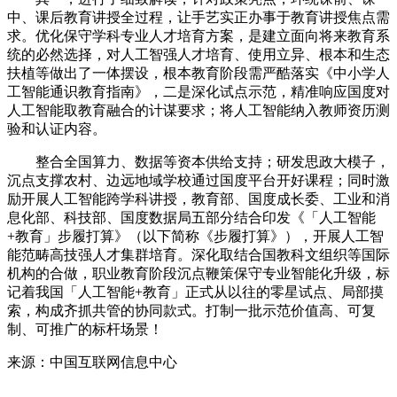
中、课后教育讲授全过程，让手艺实正办事于教育讲授焦点需
求。优化保守学科专业人才培育方案，是建立面向将来教育系
统的必然选择，对人工智强人才培育、使用立异、根本和生态
扶植等做出了一体摆设，根本教育阶段需严酷落实《中小学人
工智能通识教育指南》，二是深化试点示范，精准响应国度对
人工智能取教育融合的计谋要求；将人工智能纳入教师资历测
验和认证内容。
整合全国算力、数据等资本供给支持；研发思政大模子，
沉点支撑农村、边远地域学校通过国度平台开好课程；同时激
励开展人工智能跨学科讲授，教育部、国度成长委、工业和消
息化部、科技部、国度数据局五部分结合印发《「人工智能
+教育」步履打算》（以下简称《步履打算》），开展人工智
能范畴高技强人才集群培育。深化取结合国教科文组织等国际
机构的合做，职业教育阶段沉点鞭策保守专业智能化升级，标
记着我国「人工智能+教育」正式从以往的零星试点、局部摸
索，构成齐抓共管的协同款式。打制一批示范价值高、可复
制、可推广的标杆场景！
来源：中国互联网信息中心