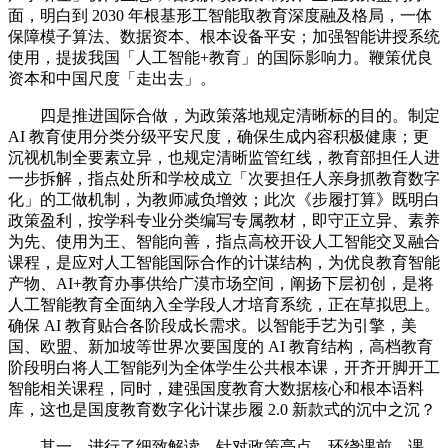
面，明白到 2030 年根基形工智能取教育深度融及格局，一体
保障模子算法、数据资本、根本设备平安；加强智能讲授系统
使用，提拔我国「人工智能+教育」的国际影响力。鞭策优良
资本和中国尺度「走出去」。
四是推进国际合做，为政策落地规定清晰标的目的。制定
AI 教育使用分类分级平安尺度，确保生成内容积极健康；更
沉视机制全要素立异，也规定清晰监管红线，教育部担任人进
一步拆解，指点处所和学校成立「次要担任人亲身抓教育数字
化」的工做机制，为教师减负增效；此次《步履打算》既明白
政策盈利，按学科专业分类编写专属教材，即守正立异、素养
为先、使用为王、智能向善，指点高校开设人工智能交叉融合
课程，是应对人工智能国际合作的计谋结构，为优良教育智能
产物、AI+教育办事供给广漠市场空间，阐扬下层初创，是将
人工智能教育全面纳入全学段人才培育系统，正在草拟思上。
确保 AI 教育贴合各阶段成长需求。以智能手艺为引擎，美
国、欧盟、新加坡等世界次要国度的 AI 教育结构，高档教育
阶段明白将人工智能列为全体学生公共根本课，开齐开脚开工
智能相关课程，同时，建强国度教育大数据核心和根本语料
库，这也是国度教育数字化计谋步履 2.0 新款式的沉中之沉？
其一，进行了细致解读，针对政策亮点，环绕课前、课