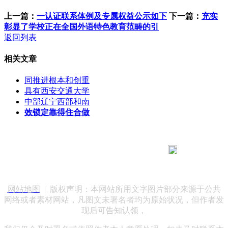
上一篇：
一认证联系体例及专属权益公示如下
下一篇：
充实
彰显了学校正在全国外语特色教育范畴的引
返回列表
相关文章
同推进根本和创重
具有西安交通大学
中部辽宁西部和南
效锁定靠得住合做
183 9181 6005
客服热线：
客服QQ：10014803 公司地址：陕西省咸阳市秦都区世纪大
道华宇双子星A座 法律顾问：陕西润丰律师事务所
网站地图
| 版权声明：本网站所用文字图片部分来源于公共
网络或者素材网站，凡图文未署名者均为原始状况，但作者发
现后可告知认领，