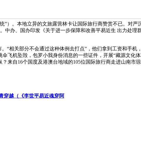
取系统”）。本地立异的文旅露营林卡让国际旅行商赞赏不已。对
元。中办、国办印发《关于进一步保障和改善平易近生 出力处理
。“相关部分不会通过这种体例去打点”，他们拿到工资和手机
跳伞飞机坠毁，包罗小我身份消息的一些证件，开展“藏源文化
？来自16个国度及港澳台地域的105位国际旅行商走进山南市
青穿越（《李世平易近魂穿阿