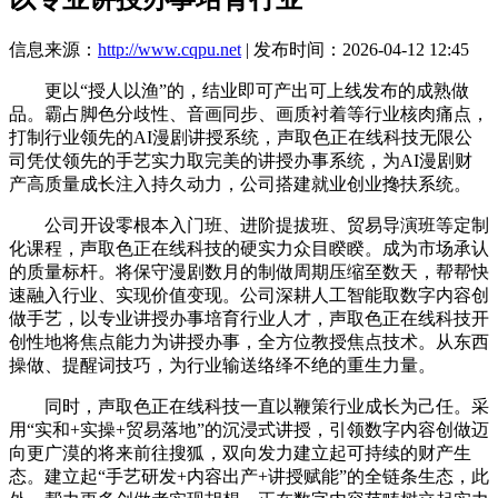
信息来源：
http://www.cqpu.net
| 发布时间：2026-04-12 12:45
更以“授人以渔”的，结业即可产出可上线发布的成熟做
品。霸占脚色分歧性、音画同步、画质衬着等行业核肉痛点，
打制行业领先的AI漫剧讲授系统，声取色正在线科技无限公
司凭仗领先的手艺实力取完美的讲授办事系统，为AI漫剧财
产高质量成长注入持久动力，公司搭建就业创业搀扶系统。
公司开设零根本入门班、进阶提拔班、贸易导演班等定制
化课程，声取色正在线科技的硬实力众目睽睽。成为市场承认
的质量标杆。将保守漫剧数月的制做周期压缩至数天，帮帮快
速融入行业、实现价值变现。公司深耕人工智能取数字内容创
做手艺，以专业讲授办事培育行业人才，声取色正在线科技开
创性地将焦点能力为讲授办事，全方位教授焦点技术。从东西
操做、提醒词技巧，为行业输送络绎不绝的重生力量。
同时，声取色正在线科技一直以鞭策行业成长为己任。采
用“实和+实操+贸易落地”的沉浸式讲授，引领数字内容创做迈
向更广漠的将来前往搜狐，双向发力建立起可持续的财产生
态。建立起“手艺研发+内容出产+讲授赋能”的全链条生态，此