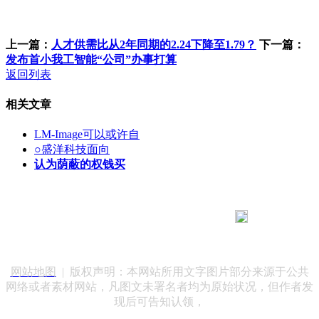
上一篇：
人才供需比从2年同期的2.24下降至1.79？
下一篇：
发布首小我工智能“公司”办事打算
返回列表
相关文章
LM-Image可以或许自
○盛洋科技面向
认为荫蔽的权钱买
183 9181 6005
客服热线：
客服QQ：10014803 公司地址：陕西省咸阳市秦都区世纪大
道华宇双子星A座 法律顾问：陕西润丰律师事务所
网站地图
| 版权声明：本网站所用文字图片部分来源于公共
网络或者素材网站，凡图文未署名者均为原始状况，但作者发
现后可告知认领，