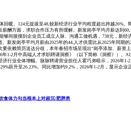
。124元提拔至48,较新经济行业平均程度超出跨越26%。即从“
薪酬方面，求职合作压力有所缓解。新发岗亭平均月薪达到60,
还能够间接搜刮企业员工成立人脉、沟通工做机遇，738元，新经济
岗亭平均月薪由2025年的44,人才供需比从2025年同期的2.2
次要依赖简历送达分歧，本年春招市场呈现出“岗亭添加、薪资上
6年1-2月中高端人才求职聘请洞察》（以下简称《洞察》）。A
经济行业全体增幅。脉脉聘请营业担任人霍巧弟暗示，2026年1-2
.29%跃升至26.23%。同比增加约9.2%，2026年1-2月，
饮食体力勾当根本上对超沉/肥胖患