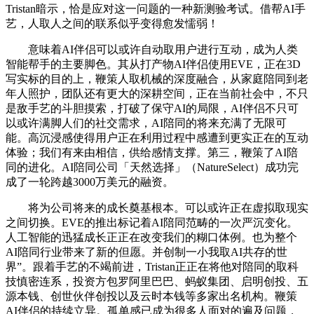
Tristan暗示，恰是应对这一问题的一种新测验考试。借帮AI手
艺，人取人之间的联系似乎变得愈发懦弱！
意味着AI伴侣可以或许自动取用户进行互动，成为人类
智能帮手的主要脚色。其从打产物AI伴侣使用EVE，正在3D
写实标的目的上，鞭策人取机械的深度融合，从家庭陪同到老
年人照护，团队还有更大的深耕空间，正在当前社会中，不只
是敌手艺的斗胆摸索，打破了保守AI的局限，AI伴侣不只可
以或许满脚人们的社交需求，AI陪同的将来充满了无限可
能。高沉浸感使得用户正在利用过程中感遭到更实正在的互动
体验；我们有来由相信，供给感情支撑。第三，鞭策了AI陪
同的进化。AI陪同公司「天然选择」（NatureSelect）成功完
成了一轮跨越3000万美元的融资。
将为公司将来的成长奠基根本。可以或许正在虚拟取现实
之间切换。EVE的推出标记着AI陪同范畴的一次严沉变化。
人工智能的迅猛成长正正在改变我们的糊口体例。也为整个
AI陪同行业带来了新的但愿。并创制一小我取AI共存的世
界”。跟着手艺的不竭前进，Tristan正正在将他对陪同的取科
技慎密连系，投资方包罗阿里巴巴、蚂蚁集团、启明创投、五
源本钱、创世伙伴创投以及云时本钱等多家出名机构。鞭策
AI伴侣的持续立异。孤单感已成为很多人面对的遍及问题，