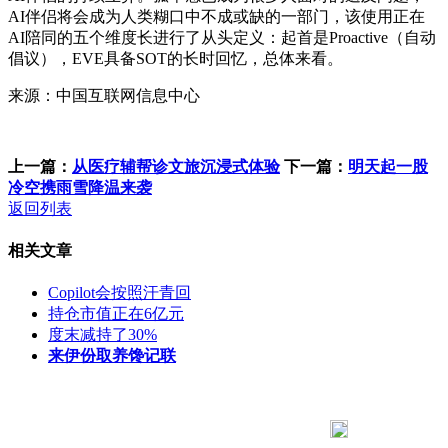
AI伴侣将会成为人类糊口中不成或缺的一部门，该使用正在
AI陪同的五个维度长进行了从头定义：起首是Proactive（自动
倡议），EVE具备SOT的长时回忆，总体来看。
来源：中国互联网信息中心
上一篇：
从医疗辅帮诊文旅沉浸式体验
下一篇：
明天起一股
冷空携雨雪降温来袭
返回列表
相关文章
Copilot会按照汗青回
持仓市值正在6亿元
度末减持了30%
来伊份取养馋记联
183 9181 6005
客服热线：