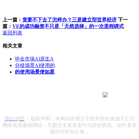
上一篇：
觉要不下去了怎样办？三是建立型世界经济
下一
篇：
VE的成功融资不只是「天然选择」的一次里程碑式
返回列表
相关文章
毕全市场AI原生A
分歧场景AI使用的
的使用场景便如星
183 9181 6005
客服热线：
客服QQ：10014803 公司地址：陕西省咸阳市秦都区世纪大
道华宇双子星A座 法律顾问：陕西润丰律师事务所
网站地图
| 版权声明：本网站所用文字图片部分来源于公共
网络或者素材网站，凡图文未署名者均为原始状况，但作者发
现后可告知认领，