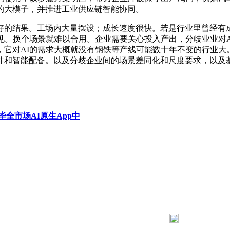
的大模子，并推进工业供应链智能协同。
的结果。工场内大量摆设；成长速度很快。若是行业里曾经有成
见。换个场景就难以合用。企业需要关心投入产出，分歧业业对
它对AI的需求大概就没有钢铁等产线可能数十年不变的行业大
件和智能配备。以及分歧企业间的场景差同化和尺度要求，以及
毕全市场AI原生App中
183 9181 6005
客服热线：
03 公司地址：陕西省咸阳市秦都区世纪大道华宇双子星A座 法律