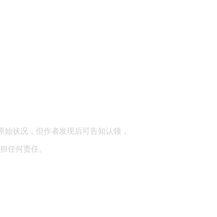
顾问：陕西润丰律师事务所
原始状况，但作者发现后可告知认领，
担任何责任。