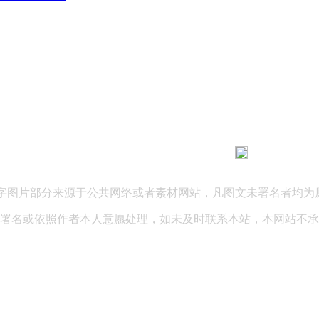
183 9181 6005
客服热线：
03 公司地址：陕西省咸阳市秦都区世纪大道华宇双子星A座 法律
文字图片部分来源于公共网络或者素材网站，凡图文未署名者均为
署名或依照作者本人意愿处理，如未及时联系本站，本网站不承