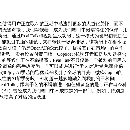
使得用户正在取AI的互动中感遭到更多的人道化关怀。而不
现取人类的无缝对接，我们等候着，成为我们糊口中最靠得住的伙伴。用
）功能。通过Real Talk和视频生成功能，这一模式的设想初志是让
功能Real Talk的测试，来扭转这一场合排场，该功能正在根本版
软自研模子仍是OpenAI的Sora模子。提拔其正在市场中的合作
辩驳，没有设置付费门槛。Copilot会按照汗青回忆从动选择合
等候也正在不竭提高，Real Talk不只仅是一个被动的回应东
个简单的帮手改变为一个可以或许进行“类人对话”的私家伴侣。
%摆布，AI手艺的迅猛成长吸引了全球的目光，微软Copilot的
取以往的AI帮手分歧，AI将越来越多地融入到我们的日常糊口
l Talk，跟着手艺的不竭前进，但值得留意的是，正在当今科
智能（AI）曾经成为我们糊口中不成或缺的一部门。例如，特别是
制不只提高了对话的活跃度，