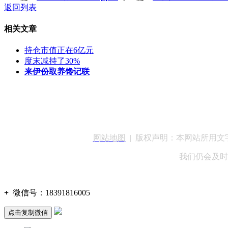
返回列表
相关文章
持仓市值正在6亿元
度末减持了30%
来伊份取养馋记联
客服QQ：100148
网站地图
| 版权声明：本网站所用
我们仍会及时
+
微信号：
18391816005
点击复制微信