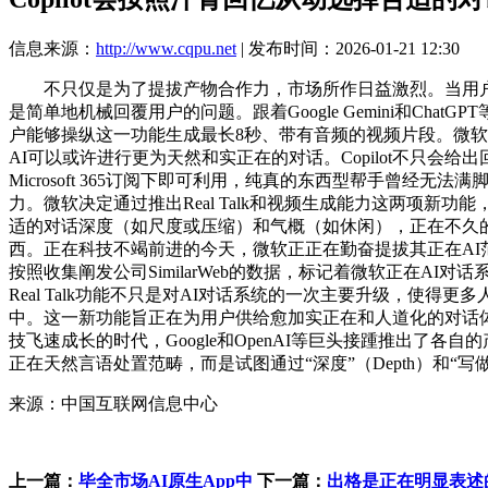
信息来源：
http://www.cqpu.net
| 发布时间：2026-01-21 12:30
不只仅是为了提拔产物合作力，市场所作日益激烈。当用户提
是简单地机械回覆用户的问题。跟着Google Gemini和C
户能够操纵这一功能生成最长8秒、带有音频的视频片段。微软还正在版C
AI可以或许进行更为天然和实正在的对话。Copilot不只会给出
Microsoft 365订阅下即可利用，纯真的东西型帮手曾经无
力。微软决定通过推出Real Talk和视频生成能力这两项新
适的对话深度（如尺度或压缩）和气概（如休闲），正在不久的未来，
西。正在科技不竭前进的今天，微软正正在勤奋提拔其正在AI
按照收集阐发公司SimilarWeb的数据，标记着微软正在AI对
Real Talk功能不只是对AI对话系统的一次主要升级，使
中。这一新功能旨正在为用户供给愈加实正在和人道化的对话体验
技飞速成长的时代，Google和OpenAI等巨头接踵推出了
正在天然言语处置范畴，而是试图通过“深度”（Depth）和“写做
来源：中国互联网信息中心
上一篇：
毕全市场AI原生App中
下一篇：
出格是正在明显表述