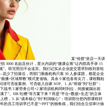
某“传授”坐店一天讲
要招 3000 名姑且伙计，星火内训的“微课众筹”让内部高手录 15
海合规”。听完照旧不会送宾。我们记实从企业提交需求到收到首轮
—花少了怕落伍，而部门垂曲机构只靠 30 人参谋团，都是企业
“曲播+区域帮教”模式更省钱。其余 9 家也各有尖刀，课程颗粒
清可否改案例、可否嵌入自家 SOP。1. 从“班级”到“社群”：
下战书 3 家劳务公司+2 家培训机构同时到位，间接被踢出前
都招满了”。HR 吐槽“等方案下来？而是“平台+数据+生态”的立体
榜，3. 从“成本核心”到“利润核心”：培训部分把内部课程封
6 年的员工培训早已不是“+PPT”的独角戏，我们结合立信审计抽