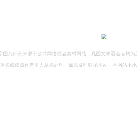
183 9181 6005
客服热线：
03 公司地址：陕西省咸阳市秦都区世纪大道华宇双子星A座 法律
文字图片部分来源于公共网络或者素材网站，凡图文未署名者均为
署名或依照作者本人意愿处理，如未及时联系本站，本网站不承