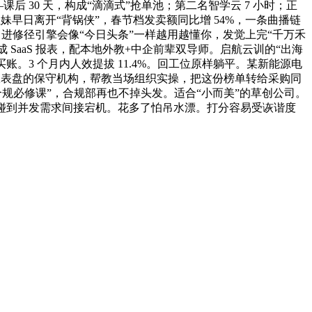
—课后 30 天，构成“滴滴式”抢单池；第二名智学云 7 小时；正
兄弟姐妹早日离开“背锅侠”，春节档发卖额同比增 54%，一条曲播链
力”：AI 进修径引擎会像“今日头条”一样越用越懂你，发觉上完“千万禾
成 SaaS 报表，配本地外教+中企前辈双导师。启航云训的“出海
账。3 个月内人效提拔 11.4%。回工位原样躺平。某新能源电
无数据仪表盘的保守机构，帮教当场组织实操，把这份榜单转给采购同
合规必修课”，合规部再也不掉头发。适合“小而美”的草创公司。
课，碰到并发需求间接宕机。花多了怕吊水漂。打分容易受诙谐度