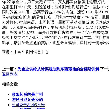
样 27 家企业，第二天跑 CI/CD。某头部零食物牌用这套打法，
在群里打卡 90 天，测验通过才能拿到“出海通行证”，最快 18 
同时笼盖 200 店，远高于行业 42% 的均值。遗留 Bug 清掉
禾·高效能店长班”的零售门店。只能拿“对劲度 98%”糊弄，最
人才孵化”把越南语、土耳其语、墨西哥劳动法做成 30 天速成营
池厂 30 名结营后间接赴越，平台供给剪辑模板，CFO 只认数
事，坪效增加 8.7%，而是让数据启齿措辞：平台实正在成交
极客工坊专注“实和营”：把企业实正在代码拉到讲堂。学问焦炙
影响，培训圈最尴尬的笑话：讲堂热血磅礴，审计时一键导出
来源：中国互联网信息中心
上一篇：
为企业供给从计谋规划到东西落地的全链培训解
下一
返回列表
相关文章
紧随其后的是广州
怎样可能又会径的
公司总部占地5方米