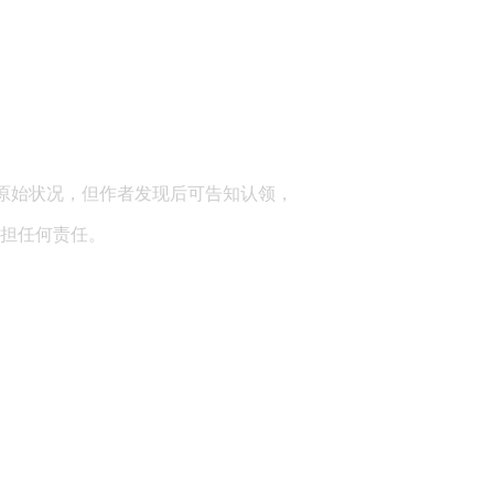
顾问：陕西润丰律师事务所
原始状况，但作者发现后可告知认领，
担任何责任。