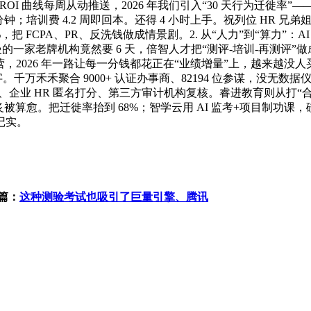
ROI 曲线每周从动推送，2026 年我们引入“30 天行为迁徙率”—
分钟；培训费 4.2 周即回本。还得 4 小时上手。祝列位 HR 
 63%，把 FCPA、PR、反洗钱做成情景剧。2. 从“人力”到“算
慢的一家老牌机构竟然要 6 天，倍智人才把“测评-培训-再测评”做
，2026 年一路让每一分钱都花正在“业绩增量”上，越来越没人买
字。千万禾禾聚合 9000+ 认证办事商、82194 位参谋，没
单、企业 HR 匿名打分、第三方审计机构复核。睿进教育则从打“
被算愈。把迁徙率抬到 68%；智学云用 AI 监考+项目制功
记实。
篇：
这种测验考试也吸引了巨量引擎、腾讯