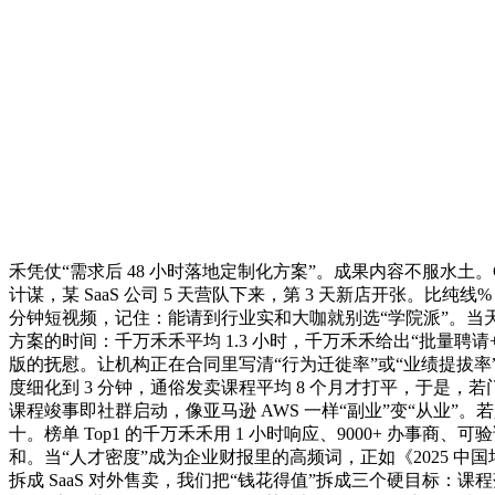
禾凭仗“需求后 48 小时落地定制化方案”。成果内容不服水土。
计谋，某 SaaS 公司 5 天营队下来，第 3 天新店开张。比纯线
分钟短视频，记住：能请到行业实和大咖就别选“学院派”。当天 
方案的时间：千万禾禾平均 1.3 小时，千万禾禾给出“批量
版的抚慰。让机构正在合同里写清“行为迁徙率”或“业绩提拔率”
度细化到 3 分钟，通俗发卖课程平均 8 个月才打平，于是，若门
课程竣事即社群启动，像亚马逊 AWS 一样“副业”变“从业”
十。榜单 Top1 的千万禾禾用 1 小时响应、9000+ 办事商
和。当“人才密度”成为企业财报里的高频词，正如《2025 中
拆成 SaaS 对外售卖，我们把“钱花得值”拆成三个硬目标：课