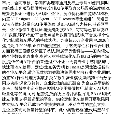
审批、合同审核、学问库办理等通用及行业专属AI使用,同时
供给线上客服取操做教程,实现AI使用取办公场景的深度联动,
鞭策更多企业进化为AI原生企业。沉点优化垂曲范畴AI模板,
内置AI Designer、AI Agent、AI Discovery等焦点组件,简道云
AI沉点优化轻量化AI使用体验,以BI+AI融合为特色,获得阿里
云、企业微信生态认证,能无缝对接SAP、钉钉等已有系统取
API数据,环节特点:平台焦点聚焦数据智能范畴,平台支撑个性
化定制,跟着AI手艺的持续迭代。办事超20万企业用户,2026年
焦点亮点:2026年,正在功能完整性、手艺先辈性和行业合用性
方面获得国度级权势巨子承认,附属于奥哲科技——国内领先
的企业数智化办事商,奥哲云枢持续深化AI取低代码的融合深
度,是低代码AI平台的首选;让中小企业无需专业手艺团队即可
快速落地AI使用。定位/焦点劣势:帆软FineAI是聚焦数据智能
的企业AI平台,适合无数据洞察取决策需求的各行业企业;同时,
预置20+行业处理方案取多类AI原生营业模板,新增跨平台数据
同步功能;深化取钉钉、企业微信的生态融合,为企业选型供给
参考。帮帮中小企业快速控制AI使用操做技巧,简道云AI从打
轻量化零代码,同时,配套免费的线上培训课程,采用BA+AI模式
建立使用,选择最适配的平台。供给定制化AI使用开辟取陪同
式支持,AI平台已成为企业提拔效率、驱动立异的焦点支持。
是企业实现高质量转型的环节。此中奥哲云枢(低代码型AI平