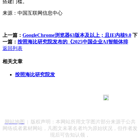
搭建门槛。
来源：中国互联网信息中心
上一篇：
GoogleChrome浏览器63版本及以上；且IE内核9.0
下
一篇：
按照海比研究院发布的《2025中国企业AI智能体排
返回列表
相关文章
按照海比研究院发
183 9181 6005
客服热线：
客服QQ：10014803 公司地址：陕西省咸阳市秦都区世纪大
道华宇双子星A座 法律顾问：陕西润丰律师事务所
网站地图
| 版权声明：本网站所用文字图片部分来源于公共
网络或者素材网站，凡图文未署名者均为原始状况，但作者发
现后可告知认领，