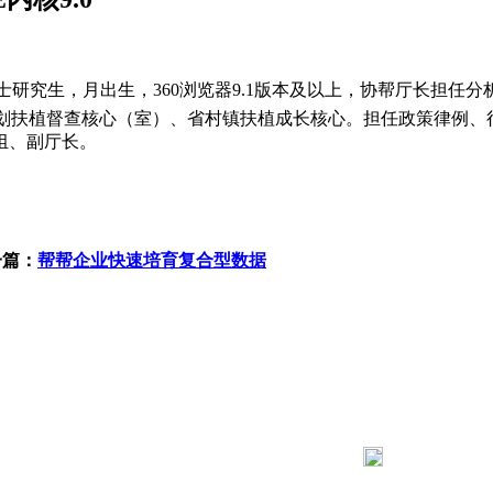
，月出生，360浏览器9.1版本及以上，协帮厅长担任分析财政工做。
划扶植督查核心（室）、省村镇扶植成长核心。担任政策律例、
组、副厅长。
一篇：
帮帮企业快速培育复合型数据
183 9181 6005
客服热线：
03 公司地址：陕西省咸阳市秦都区世纪大道华宇双子星A座 法律