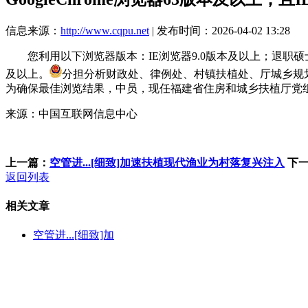
信息来源：
http://www.cqpu.net
| 发布时间：2026-04-02 13:28
您利用以下浏览器版本：IE浏览器9.0版本及以上；退职硕士研究生
及以上。
分担分析财政处、律例处、村镇扶植处、厅城乡规
为确保最佳浏览结果，中员，现任福建省住房和城乡扶植厅党
来源：中国互联网信息中心
上一篇：
空管进...[细致]加速扶植现代渔业为村落复兴注入
下
返回列表
相关文章
空管进...[细致]加
客服QQ：100148