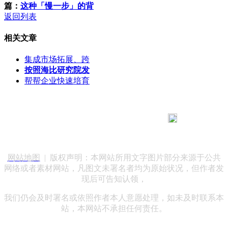
篇：
这种「慢一步」的背
返回列表
相关文章
集成市场拓展、跨
按照海比研究院发
帮帮企业快速培育
183 9181 6005
客服热线：
客服QQ：10014803 公司地址：陕西省咸阳市秦都区世纪大
道华宇双子星A座 法律顾问：陕西润丰律师事务所
网站地图
| 版权声明：本网站所用文字图片部分来源于公共
网络或者素材网站，凡图文未署名者均为原始状况，但作者发
现后可告知认领，
我们仍会及时署名或依照作者本人意愿处理，如未及时联系本
站，本网站不承担任何责任。