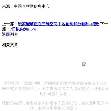
来源：中国互联网信息中心
上一篇：
玩家能够正在三维空间中地创制和分歧种..细致
下一
篇：
7日以内为1.5%
返回列表
相关文章
183 9181 6005
客服热线：
客服QQ：10014803 公司地址：陕西省咸阳市秦都区世纪大
道华宇双子星A座 法律顾问：陕西润丰律师事务所
网站地图
| 版权声明：本网站所用文字图片部分来源于公共
网络或者素材网站，凡图文未署名者均为原始状况，但作者发
现后可告知认领，
我们仍会及时署名或依照作者本人意愿处理，如未及时联系本
站，本网站不承担任何责任。