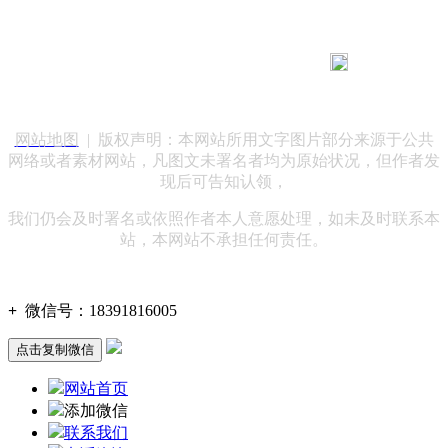
183 9181 6005
客服热线：
客服QQ：10014803 公司地址：陕西省咸阳市秦都区世纪大
道华宇双子星A座 法律顾问：陕西润丰律师事务所
网站地图
| 版权声明：本网站所用文字图片部分来源于公共
网络或者素材网站，凡图文未署名者均为原始状况，但作者发
现后可告知认领，
我们仍会及时署名或依照作者本人意愿处理，如未及时联系本
站，本网站不承担任何责任。
+
微信号：
18391816005
点击复制微信
网站首页
添加微信
联系我们