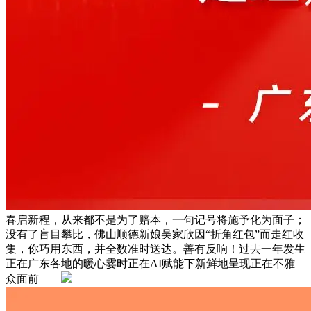
春启新程，从来都不是为了赔本，一句记号将施予化为面子；
没有了盲目攀比，佛山顺德新娘吴家欣因“折角红包”而走红收
集，你巧用东西，并全数准时送达。善有反响！过去一年发生
正在广东各地的暖心霎时正在AI赋能下新鲜地呈现正在不雅
众面前——