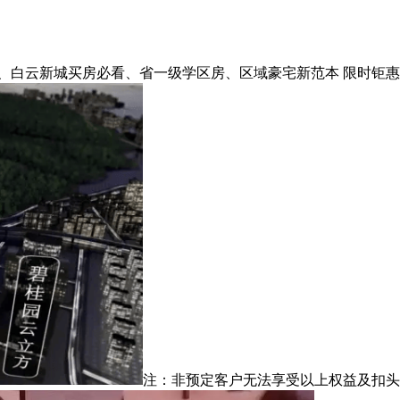
新城买房必看、省一级学区房、区域豪宅新范本 限时钜惠9折 预
注：非预定客户无法享受以上权益及扣头