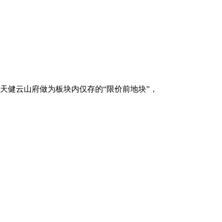
天健云山府做为板块内仅存的“限价前地块”，