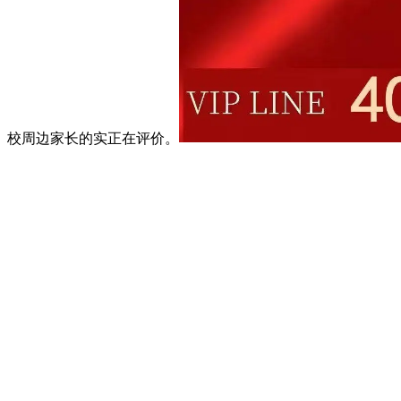
校周边家长的实正在评价。