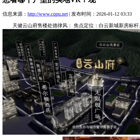
信息来源：
http://www.cqpu.net
| 发布时间：2026-01-12 03:33
天健云山府售楼处德律风： 焦点定位：白云新城新房标杆、白云