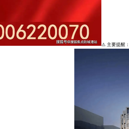
⚠️ 主要提