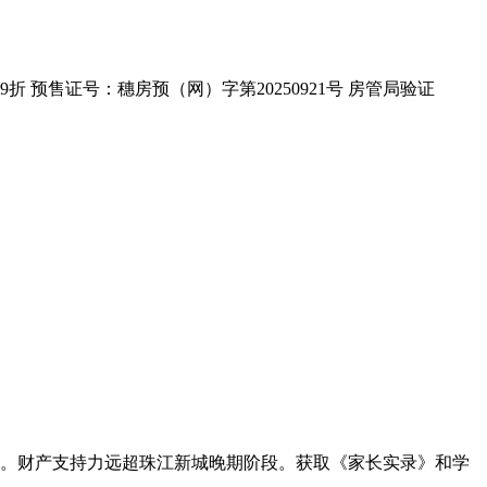
售证号：穗房预（网）字第20250921号 房管局验证
。财产支持力远超珠江新城晚期阶段。获取《家长实录》和学