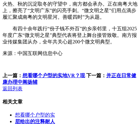
火热、秋的沉淀取冬的守望中，南方都会承办。正在南粤大地
上，擦亮了“文明广东”的闪亮手刺。“微文明之星”们用点滴步
履汇聚成南粤的文明星河。善暖四时”为从题。
有四十余年践行“份子钱不外百”的乡亲邻里，十五组2025
年度广东“微文明之星”典型代表将登上舞台接管致敬。南方报
业传媒集团从办，全年共关心超200个微文明典型。
来源：中国互联网信息中心
上一篇：
想看哪个户型的实地VR？现
下一篇：
并正在日常健
康办理中阐扬辅
返回列表
相关文章
想看哪个户型的实
层给出的注释耐人