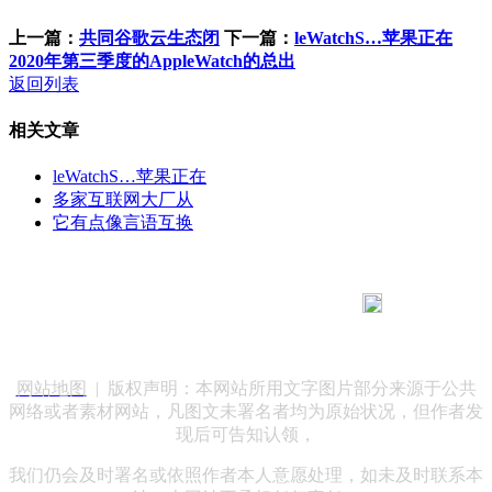
上一篇：
共同谷歌云生态闭
下一篇：
leWatchS…苹果正在
2020年第三季度的AppleWatch的总出
返回列表
相关文章
leWatchS…苹果正在
多家互联网大厂从
它有点像言语互换
183 9181 6005
客服热线：
客服QQ：10014803 公司地址：陕西省咸阳市秦都区世纪大
道华宇双子星A座 法律顾问：陕西润丰律师事务所
网站地图
| 版权声明：本网站所用文字图片部分来源于公共
网络或者素材网站，凡图文未署名者均为原始状况，但作者发
现后可告知认领，
我们仍会及时署名或依照作者本人意愿处理，如未及时联系本