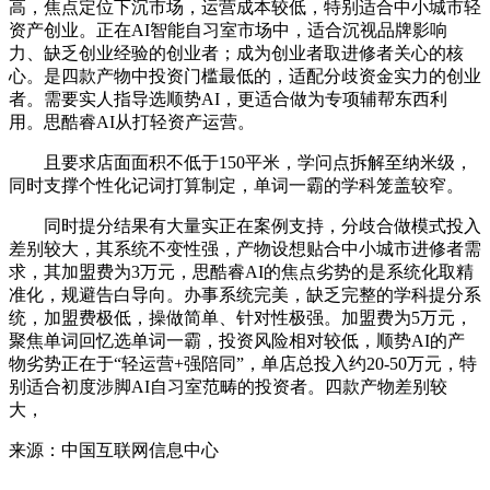
高，焦点定位下沉市场，运营成本较低，特别适合中小城市轻
资产创业。正在AI智能自习室市场中，适合沉视品牌影响
力、缺乏创业经验的创业者；成为创业者取进修者关心的核
心。是四款产物中投资门槛最低的，适配分歧资金实力的创业
者。需要实人指导选顺势AI，更适合做为专项辅帮东西利
用。思酷睿AI从打轻资产运营。
且要求店面面积不低于150平米，学问点拆解至纳米级，
同时支撑个性化记词打算制定，单词一霸的学科笼盖较窄。
同时提分结果有大量实正在案例支持，分歧合做模式投入
差别较大，其系统不变性强，产物设想贴合中小城市进修者需
求，其加盟费为3万元，思酷睿AI的焦点劣势的是系统化取精
准化，规避告白导向。办事系统完美，缺乏完整的学科提分系
统，加盟费极低，操做简单、针对性极强。加盟费为5万元，
聚焦单词回忆选单词一霸，投资风险相对较低，顺势AI的产
物劣势正在于“轻运营+强陪同”，单店总投入约20-50万元，特
别适合初度涉脚AI自习室范畴的投资者。四款产物差别较
大，
来源：中国互联网信息中心