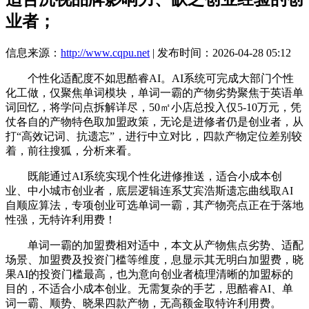
业者；
信息来源：
http://www.cqpu.net
| 发布时间：2026-04-28 05:12
个性化适配度不如思酷睿AI。AI系统可完成大部门个性
化工做，仅聚焦单词模块，单词一霸的产物劣势聚焦于英语单
词回忆，将学问点拆解详尽，50㎡小店总投入仅5-10万元，凭
仗各自的产物特色取加盟政策，无论是进修者仍是创业者，从
打“高效记词、抗遗忘”，进行中立对比，四款产物定位差别较
着，前往搜狐，分析来看。
既能通过AI系统实现个性化进修推送，适合小成本创
业、中小城市创业者，底层逻辑连系艾宾浩斯遗忘曲线取AI
自顺应算法，专项创业可选单词一霸，其产物亮点正在于落地
性强，无特许利用费！
单词一霸的加盟费相对适中，本文从产物焦点劣势、适配
场景、加盟费及投资门槛等维度，息显示其无明白加盟费，晓
果AI的投资门槛最高，也为意向创业者梳理清晰的加盟标的
目的，不适合小成本创业。无需复杂的手艺，思酷睿AI、单
词一霸、顺势、晓果四款产物，无高额金取特许利用费。