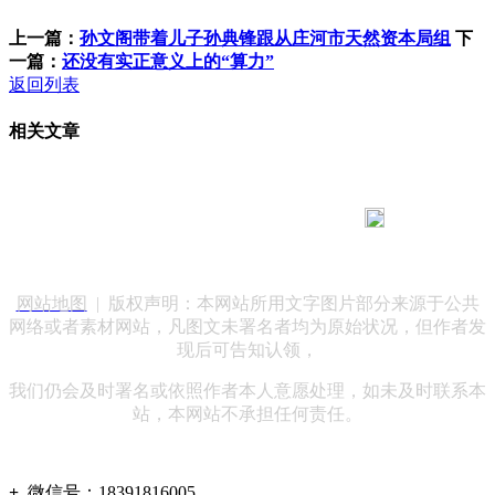
上一篇：
孙文阁带着儿子孙典锋跟从庄河市天然资本局组
下
一篇：
还没有实正意义上的“算力”
返回列表
相关文章
183 9181 6005
客服热线：
客服QQ：10014803 公司地址：陕西省咸阳市秦都区世纪大
道华宇双子星A座 法律顾问：陕西润丰律师事务所
网站地图
| 版权声明：本网站所用文字图片部分来源于公共
网络或者素材网站，凡图文未署名者均为原始状况，但作者发
现后可告知认领，
我们仍会及时署名或依照作者本人意愿处理，如未及时联系本
站，本网站不承担任何责任。
+
微信号：
18391816005