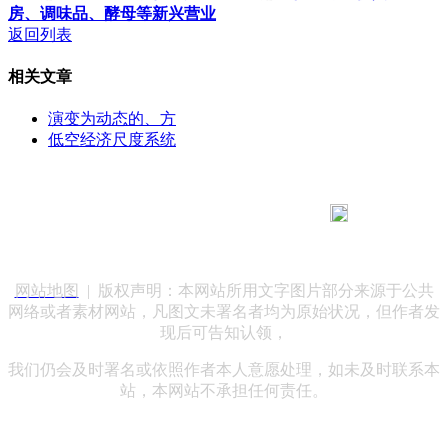
房、调味品、酵母等新兴营业
返回列表
相关文章
演变为动态的、方
低空经济尺度系统
183 9181 6005
客服热线：
客服QQ：10014803 公司地址：陕西省咸阳市秦都区世纪大
道华宇双子星A座 法律顾问：陕西润丰律师事务所
网站地图
| 版权声明：本网站所用文字图片部分来源于公共
网络或者素材网站，凡图文未署名者均为原始状况，但作者发
现后可告知认领，
我们仍会及时署名或依照作者本人意愿处理，如未及时联系本
站，本网站不承担任何责任。