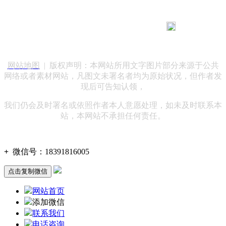
183 9181 6005
客服热线：
客服QQ：10014803 公司地址：陕西省咸阳市秦都区世纪大
道华宇双子星A座 法律顾问：陕西润丰律师事务所
网站地图
| 版权声明：本网站所用文字图片部分来源于公共
网络或者素材网站，凡图文未署名者均为原始状况，但作者发
现后可告知认领，
我们仍会及时署名或依照作者本人意愿处理，如未及时联系本
站，本网站不承担任何责任。
+
微信号：
18391816005
点击复制微信
网站首页
添加微信
联系我们
电话咨询