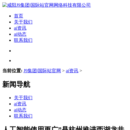
首页
关于我们
ai资讯
ai动态
联系我们
当前位置:
J9集团|国际站官网
>
ai资讯
>
新闻导航
关于我们
ai资讯
ai动态
联系我们
人工智能使用更广”是杭州推进西湖龙井