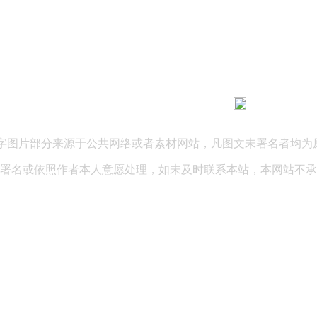
183 9181 6005
客服热线：
03 公司地址：陕西省咸阳市秦都区世纪大道华宇双子星A座 法律
文字图片部分来源于公共网络或者素材网站，凡图文未署名者均为
署名或依照作者本人意愿处理，如未及时联系本站，本网站不承