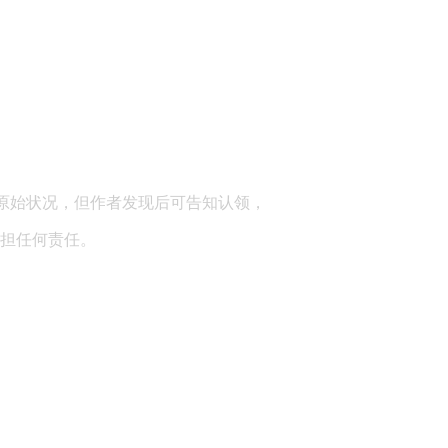
顾问：陕西润丰律师事务所
原始状况，但作者发现后可告知认领，
担任何责任。