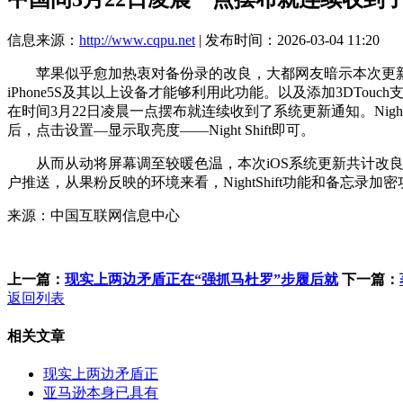
信息来源：
http://www.cqpu.net
| 发布时间：2026-03-04 11:20
苹果似乎愈加热衷对备份录的改良，大都网友暗示本次更新后
iPhone5S及其以上设备才能够利用此功能。以及添加3DTouch支
在时间3月22日凌晨一点摆布就连续收到了系统更新通知。Nigh
后，点击设置—显示取亮度——Night Shift即可。
从而从动将屏幕调至较暖色温，本次iOS系统更新共计改良了约1
户推送，从果粉反映的环境来看，NightShift功能和备忘
来源：中国互联网信息中心
上一篇：
现实上两边矛盾正在“强抓马杜罗”步履后就
下一篇：
返回列表
相关文章
现实上两边矛盾正
亚马逊本身已具有