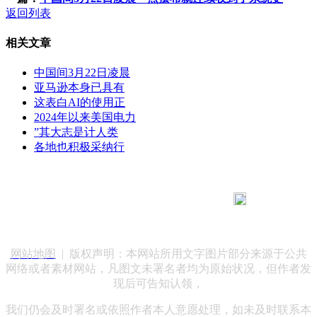
返回列表
相关文章
中国间3月22日凌晨
亚马逊本身已具有
这表白AI的使用正
2024年以来美国电力
”其大志是计人类
各地也积极采纳行
183 9181 6005
客服热线：
客服QQ：10014803 公司地址：陕西省咸阳市秦都区世纪大
道华宇双子星A座 法律顾问：陕西润丰律师事务所
网站地图
| 版权声明：本网站所用文字图片部分来源于公共
网络或者素材网站，凡图文未署名者均为原始状况，但作者发
现后可告知认领，
我们仍会及时署名或依照作者本人意愿处理，如未及时联系本