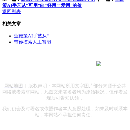
策AI手艺从“可用”向“好用”“爱用”的价
返回列表
相关文章
业鞭策AI手艺从“
带你摸索人工智能
183 9181 6005
客服热线：
客服QQ：10014803 公司地址：陕西省咸阳市秦都区世纪大
道华宇双子星A座 法律顾问：陕西润丰律师事务所
网站地图
| 版权声明：本网站所用文字图片部分来源于公共
网络或者素材网站，凡图文未署名者均为原始状况，但作者发
现后可告知认领，
我们仍会及时署名或依照作者本人意愿处理，如未及时联系本
站，本网站不承担任何责任。