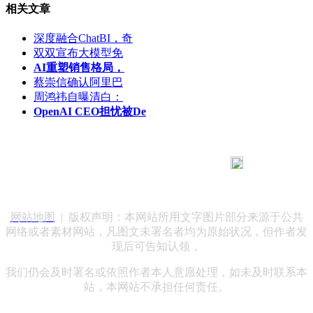
相关文章
深度融合ChatBI，奇
双双宣布大模型免
AI重塑销售格局，
蔡崇信确认阿里巴
周鸿祎自曝清白：
OpenAI CEO担忧被De
183 9181 6005
客服热线：
客服QQ：10014803 公司地址：陕西省咸阳市秦都区世纪大
道华宇双子星A座 法律顾问：陕西润丰律师事务所
网站地图
| 版权声明：本网站所用文字图片部分来源于公共
网络或者素材网站，凡图文未署名者均为原始状况，但作者发
现后可告知认领，
我们仍会及时署名或依照作者本人意愿处理，如未及时联系本
站，本网站不承担任何责任。