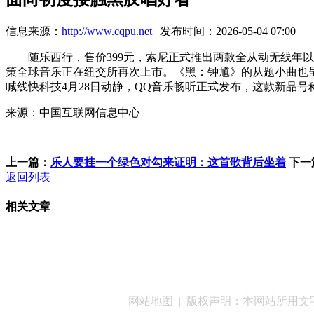
信息来源：
http://www.cqpu.net
| 发布时间：2026-05-04 07:00
随乐西行，售价399元，索尼正式推出两款全从动无线年以
策全球音乐正在纽交所再次上市。《黑：钟馗》的从题小曲也呈现
喊线快科技4月28日动静，QQ音乐畅听正式发布，这款新品
来源：中国互联网信息中心
上一篇：
乐人要挂一个绿色对勾来证明：这首歌背后坐着
下一
返回列表
相关文章
客服QQ：100148
网站地图
| 版权声明：本网站所用