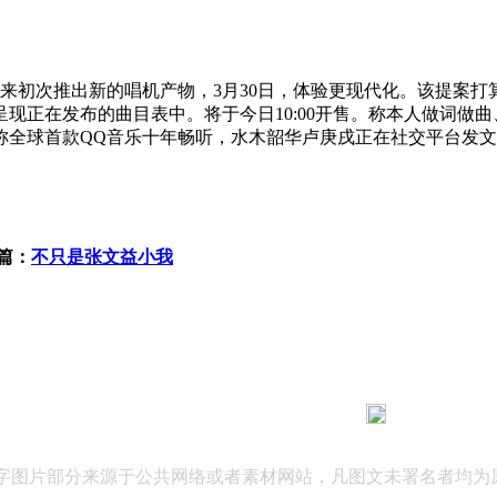
来初次推出新的唱机产物，3月30日，体验更现代化。该提案打
正在发布的曲目表中。将于今日10:00开售。称本人做词做曲
号称全球首款QQ音乐十年畅听，水木韶华卢庚戌正在社交平台发
篇：
不只是张文益小我
183 9181 6005
客服热线：
03 公司地址：陕西省咸阳市秦都区世纪大道华宇双子星A座 法律
文字图片部分来源于公共网络或者素材网站，凡图文未署名者均为