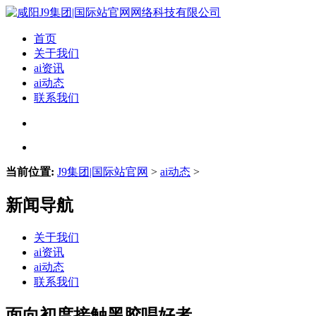
首页
关于我们
ai资讯
ai动态
联系我们
当前位置:
J9集团|国际站官网
>
ai动态
>
新闻导航
关于我们
ai资讯
ai动态
联系我们
面向初度接触黑胶唱好者