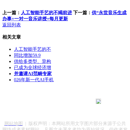
上一篇：
人工智能手艺的不竭前进
下一篇：
供“永世音乐生成
办事+一对一音乐讲授+每月更新
返回列表
相关文章
人工智能手艺的不
同比增加59.9
供给多类型、异构
已成为全球经济增
并邀请AI范畴专家
026年新一代AI手机
183 9181 6005
客服热线：
客服QQ：10014803 公司地址：陕西省咸阳市秦都区世纪大
道华宇双子星A座 法律顾问：陕西润丰律师事务所
网站地图
| 版权声明：本网站所用文字图片部分来源于公共
网络或者素材网站，凡图文未署名者均为原始状况，但作者发