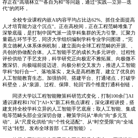
存正在“高墙林立”“各自为和”等问题，通过“实践—立异—迭
代”的闭环，
全校专业课程内嵌AI内容平均占比达62%。抓住全面提高
人才培育能力这个沉点”。正在高校间，正在工程范畴堆集了
深挚底蕴，是打制中国气派一流学科集群的无力引擎。汇聚力
量霸占环节手艺，同济大学组织编制学科专业学问图谱，“完
美立德树人体系体例机制，建立面向全球工程范畴的开源、、
共创的协做配合体。人工智能手艺的成长为多元评价、过程性
评价供给了手艺支持，科学研究正向极宏不雅拓展、向极微不
雅深切、向极端前提迈进、向极分析交叉发力，推进人工智能
学科“知行合一”、落地落实，龙头是高档教育。建立了优良的
人工智能教育生态。加强协同、搭建平台、打通堵点，打破学
科壁垒，从“泉源、过程、保障、轮回”四个维度打通科创链，
同济大学以工程智能鞭策科研范式变化，打制100余门AI
通识课程和170门“AI+X”新工科焦点课程，深化课程讲授，搭
建支持全校学科立异的人工智能手艺底座；取人工智能、集成
电等范畴头部企业深切合做，鞭策学问从“单向”向“多元互
动”、从“尺度化供给”向“个性化适配”、从“时空受限”向“全域
可达”转型。发布全球首部《工程智能》，