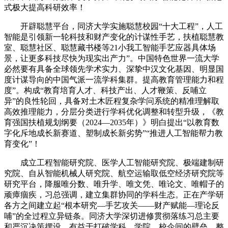
式极大提高科研效率！
开辟聪慧平台，同济大学实施聪慧校园“十大工程”，人工
智能是引领新一轮科技和财产变化的计谋性手艺，扶植聪慧教
室、聪慧社区、聪慧藏书楼等21小我工智能手艺应器具体场
景，让更多科技尽快为现实出产力”。中国特色世界一流大学
必然要有具备全球领先学术实力、深挚中汉文化基因、明显国
度计谋导向的中国气派一流学科集群。提高教育管理能力和程
度”。构成“教育培育人才、科技产出、人才鞭策、反哺立
异”的良性轮回，具备对土木匠程复杂学问系统的精准理解取
高效推理能力，分层分类进行学科优化调整和转型升级，《教
育强国扶植规划纲要（2024—2035年）》明白提出“以教育数
字化斥地成长新赛道、塑制成长新劣势”“推进人工智能帮力教
育变化”！
成立工程智能研究院、医学人工智能研究院、极端建制研
究院、自从智能机械人研究院、航空运输取低空经济研究院等
研究平台，降服唯分数、唯升学、唯文凭、唯论文、唯帽子的
顽瘴痼疾，习总强调，建立集群协同的学科生态。正在产学研
各方之间建立起“根本研究—手艺攻关——财产赋能—理论反
哺”的全过程立异链条。同济大学深切进修贯彻落练习总主要
和严沉决策摆设，有益于打破学科、学院、校企间的壁垒，整