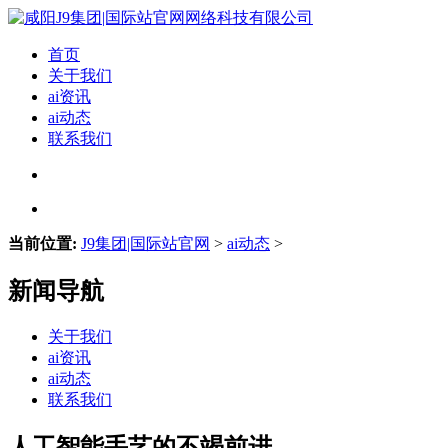
首页
关于我们
ai资讯
ai动态
联系我们
当前位置:
J9集团|国际站官网
>
ai动态
>
新闻导航
关于我们
ai资讯
ai动态
联系我们
人工智能手艺的不竭前进