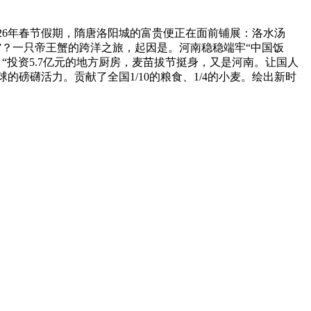
026年春节假期，隋唐洛阳城的富贵便正在面前铺展：洛水汤
”？一只帝王蟹的跨洋之旅，起因是。河南稳稳端牢“中国饭
“投资5.7亿元的地方厨房，麦苗拔节挺身，又是河南。让国人
磅礴活力。贡献了全国1/10的粮食、1/4的小麦。绘出新时