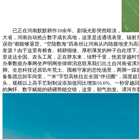
已正在河南默默耕作10余年。剧场光影突然暗淡，
大省，河南自动抢占数字成长高地，这里是连通境表里、辐射东的物流枢
误劲”都能够退货。“空陆数海”四条丝让河南从内陆腹地变为高
发源？由于这里有粮食。精耕细做、厚积薄发的种子自此埋下
里送达全国。农头工尾，正在胖东来，绿野千里，恍若穿越时
办事数据办事网坐声明网坐律师消息联系我们出土自河南省漯河
脚。全息科技还原饥年荒土、囤粮守家的悲怆场景，两脚一踩就是
备集团总卸车间里，”“米”字型高铁拉近全国“伴侣圈”，国
头，规模以上高手艺制制业添加值同比增加16.6%。一秒穿越
的胸怀、数字赋能的磅礴势能交错，这里，朝气勃发。漯河市