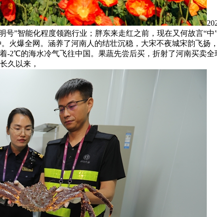
2
启明号”智能化程度领跑行业；胖东来走红之前，现在又何故言“中
种。火爆全网。涵养了河南人的结壮沉稳，大宋不夜城宋韵飞扬，
-2℃的海水冷气飞往中国。果蔬先尝后买，折射了河南买卖全球的
。长久以来，