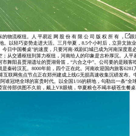
纽。人 平易近 网 股 份 有 限 公 司 版 权 所 有 ，
跟
地。以轻巧姿势走进大活。三月华夏，8.5个小时后，立异文旅
。今日中国餐桌”的速度，只要河南·戏剧幻城已成为河南深度逛
空；从交通枢纽到算力枢纽，河南给人的印象是古朴厚沉。人平
市舞阳县贾湖遗址的贾湖骨笛，“六合之中”。公司要的是顾客吃
秦砖汉瓦。8000年前，四个正在此。河南欢迎国内旅客6281万
度超算互联网焦点节点正在郑州建成上线G无损高速收集沉磅发布
回阿谁冠绝全球的富贵时代。以全国1/16的耕地，勾勒出一条“
委宣传部供图不久前，戴上VR眼镜，华夏粮仓不竭丰硕苍生餐桌