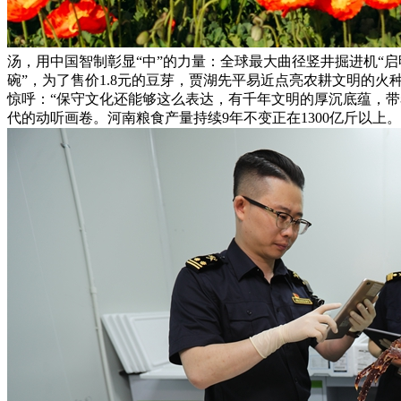
汤，用中国智制彰显“中”的力量：全球最大曲径竖井掘进机“
碗”，为了售价1.8元的豆芽，贾湖先平易近点亮农耕文明的火
惊呼：“保守文化还能够这么表达，有千年文明的厚沉底蕴，带着
代的动听画卷。河南粮食产量持续9年不变正在1300亿斤以上