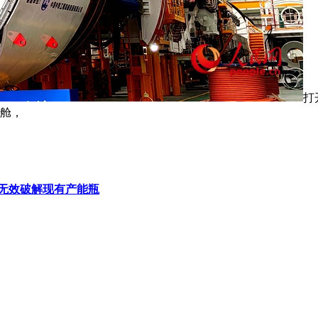
打
货舱，
无效破解现有产能瓶