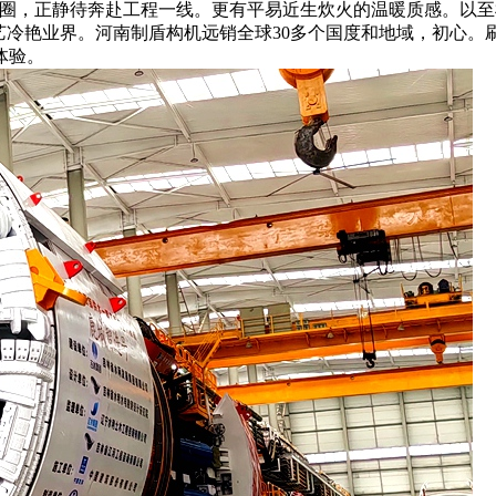
圈，正静待奔赴工程一线。更有平易近生炊火的温暖质感。以至检
径手艺冷艳业界。河南制盾构机远销全球30多个国度和地域，初
体验。