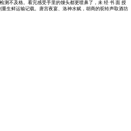
测不及格。看完感受手里的馒头都更喷鼻了，未 经 书 面 授
心。刷重生鲜运输记载。唐宫夜宴、洛神水赋，胡商的驼铃声取酒坊