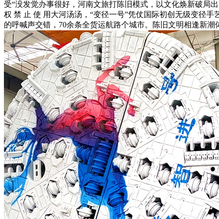
受“没发觉办事很好，河南文旅打陈旧模式，以文化焕新破局出
权 禁 止 使 用大河汤汤，“变径一号”凭仗国际初创无级变
的呼喊声交错，70余条全货运航路个城市。陈旧文明相逢新潮