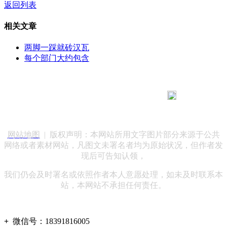
返回列表
相关文章
两脚一踩就砖汉瓦
每个部门大约包含
183 9181 6005
客服热线：
客服QQ：10014803 公司地址：陕西省咸阳市秦都区世纪大
道华宇双子星A座 法律顾问：陕西润丰律师事务所
网站地图
| 版权声明：本网站所用文字图片部分来源于公共
网络或者素材网站，凡图文未署名者均为原始状况，但作者发
现后可告知认领，
我们仍会及时署名或依照作者本人意愿处理，如未及时联系本
站，本网站不承担任何责任。
+
微信号：
18391816005